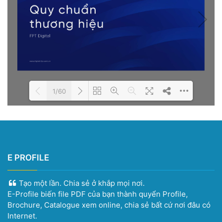
1/60
Please wait while the book is
DearFlip: Loading PDF 100%
loading...
...
E PROFILE
Tạo một lần. Chia sẻ ở khắp mọi nơi.
E-Profile biến file PDF của bạn thành quyển Profile,
Brochure, Catalogue xem online, chia sẻ bất cứ nơi đâu có
Internet.