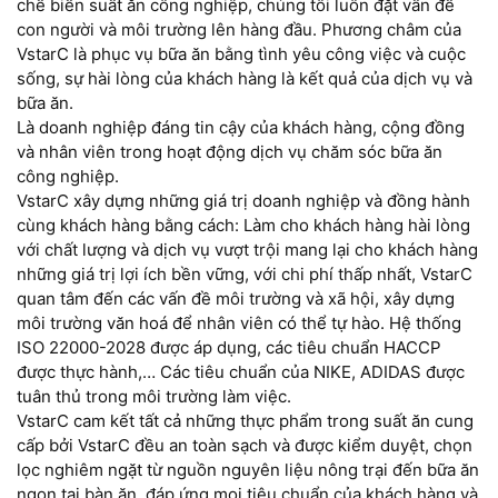
chế biến suất ăn công nghiệp, chúng tôi luôn đặt vấn đề
con người và môi trường lên hàng đầu. Phương châm của
VstarC là phục vụ bữa ăn bằng tình yêu công việc và cuộc
sống, sự hài lòng của khách hàng là kết quả của dịch vụ và
bữa ăn.
Là doanh nghiệp đáng tin cậy của khách hàng, cộng đồng
và nhân viên trong hoạt động dịch vụ chăm sóc bữa ăn
công nghiệp.
VstarC xây dựng những giá trị doanh nghiệp và đồng hành
cùng khách hàng bằng cách: Làm cho khách hàng hài lòng
với chất lượng và dịch vụ vượt trội mang lại cho khách hàng
những giá trị lợi ích bền vững, với chi phí thấp nhất, VstarC
quan tâm đến các vấn đề môi trường và xã hội, xây dựng
môi trường văn hoá để nhân viên có thể tự hào. Hệ thống
ISO 22000-2028 được áp dụng, các tiêu chuẩn HACCP
được thực hành,… Các tiêu chuẩn của NIKE, ADIDAS được
tuân thủ trong môi trường làm việc.
VstarC cam kết tất cả những thực phẩm trong suất ăn cung
cấp bởi VstarC đều an toàn sạch và được kiểm duyệt, chọn
lọc nghiêm ngặt từ nguồn nguyên liệu nông trại đến bữa ăn
ngon tại bàn ăn, đáp ứng mọi tiêu chuẩn của khách hàng và