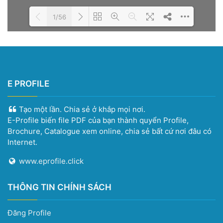
1/56
Please wait while the book is
DearFlip: Loading PDF 100%
loading...
...
E PROFILE
Tạo một lần. Chia sẻ ở khắp mọi nơi.
E-Profile biến file PDF của bạn thành quyển Profile,
Brochure, Catalogue xem online, chia sẻ bất cứ nơi đâu có
Internet.
www.eprofile.click
THÔNG TIN CHÍNH SÁCH
Đăng Profile