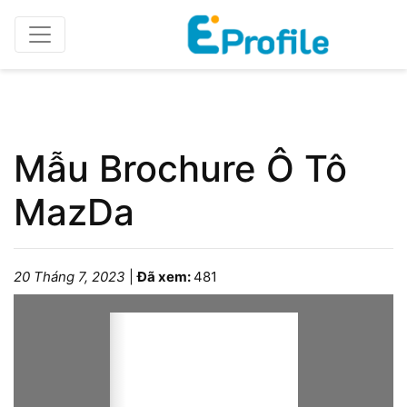
Home
Catalogue/Brochure
Mẫu Brochure Ô Tô
MazDa
20 Tháng 7, 2023
|
Đã xem:
481
Please wait while the book is loading...