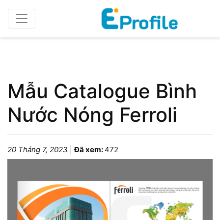
Home
Catalogue/Brochure
Mẫu Catalogue Bình
Nước Nóng Ferroli
20 Tháng 7, 2023
|
Đã xem:
472
Please wait while the book is loading...