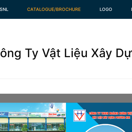
HSNL
CATALOGUE/BROCHURE
LOGO
ông Ty Vật Liệu Xây D