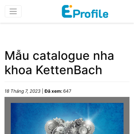
Home
Catalogue/Brochure
Mẫu catalogue nha
khoa KettenBach
18 Tháng 7, 2023
|
Đã xem:
647
Please wait while the book is loading...