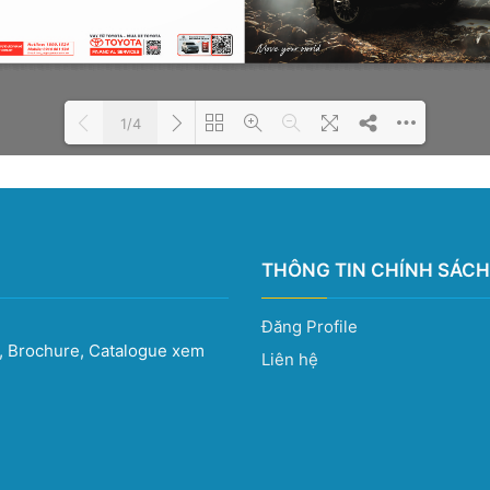
1/4
Please wait while the book is
DearFlip: Loading PDF 100%
loading...
...
THÔNG TIN CHÍNH SÁCH
Đăng Profile
e, Brochure, Catalogue xem
Liên hệ