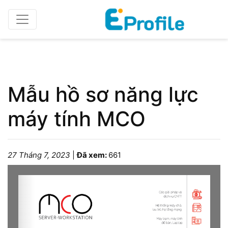
Home
Profile doanh nghiệp
Mẫu hồ sơ năng lực
máy tính MCO
27 Tháng 7, 2023
|
Đã xem:
661
Please wait while the book is loading...