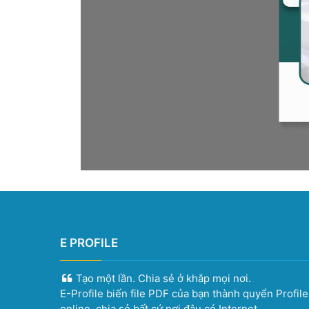
E PROFILE
Tạo một lần. Chia sẻ ở khắp mọi nơi.
E-Profile biến file PDF của bạn thành quyển Profil
online, chia sẻ bất cứ nơi đâu có Internet.