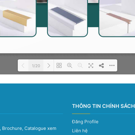
1/20
Please wait while the book is
DearFlip: Loading PDF 100%
loading...
...
THÔNG TIN CHÍNH SÁCH
Đăng Profile
e, Brochure, Catalogue xem
Liên hệ