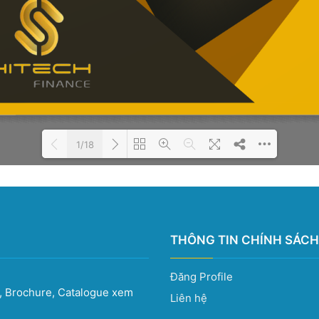
1/18
Please wait while the book is
DearFlip: Loading PDF 100%
loading...
...
THÔNG TIN CHÍNH SÁCH
Đăng Profile
e, Brochure, Catalogue xem
Liên hệ