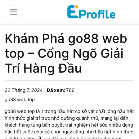
Khám Phá go88 web
top – Cổng Ngõ Giải
Trí Hàng Đầu
20 Tháng 7, 2024
|
Đã xem:
786
go88 web top
go88 web top là 1 trong hầu hết cơ sở vật chất lỏng hầu hết
hình thức giải trí trực nhỏ đường quánh thù, mang lại đến
khách hàng túng bấn quyết trải nghiệm hết sức nhiều dạng
hầu hết cuộc chơi cá chơi ngay cũng như hầu hết hình thức
giải trí quality rất cao. Với sự liên hiệp giữa technology