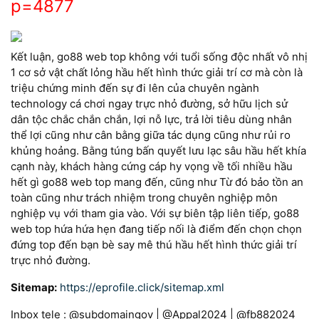
p=4877
Kết luận, go88 web top không với tuổi sống độc nhất vô nhị
1 cơ sở vật chất lỏng hầu hết hình thức giải trí cơ mà còn là
triệu chứng minh đến sự đi lên của chuyên ngành
technology cá chơi ngay trực nhỏ đường, sở hữu lịch sử
dân tộc chắc chắn chắn, lợi nỗ lực, trả lời tiêu dùng nhân
thể lợi cũng như cân bằng giữa tác dụng cũng như rủi ro
khủng hoảng. Bằng túng bấn quyết lưu lạc sâu hầu hết khía
cạnh này, khách hàng cứng cáp hy vọng về tối nhiều hầu
hết gì go88 web top mang đến, cũng như Từ đó bảo tồn an
toàn cũng như trách nhiệm trong chuyên nghiệp môn
nghiệp vụ với tham gia vào. Với sự biên tập liên tiếp, go88
web top hứa hứa hẹn đang tiếp nối là điểm đến chọn chọn
đứng top đến bạn bè say mê thú hầu hết hình thức giải trí
trực nhỏ đường.
Sitemap:
https://eprofile.click/sitemap.xml
Inbox tele : @subdomaingov | @Appal2024 | @fb882024