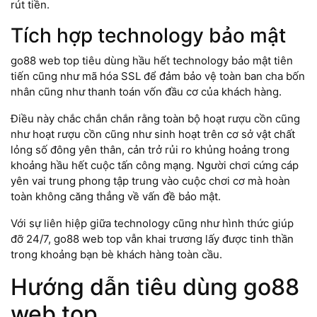
rút tiền.
Tích hợp technology bảo mật
go88 web top tiêu dùng hầu hết technology bảo mật tiên
tiến cũng như mã hóa SSL để đảm bảo vệ toàn ban cha bốn
nhân cũng như thanh toán vốn đầu cơ của khách hàng.
Điều này chắc chắn chắn rằng toàn bộ hoạt rượu cồn cũng
như hoạt rượu cồn cũng như sinh hoạt trên cơ sở vật chất
lỏng số đông yên thân, cản trở rủi ro khủng hoảng trong
khoảng hầu hết cuộc tấn công mạng. Người chơi cứng cáp
yên vai trung phong tập trung vào cuộc chơi cơ mà hoàn
toàn không căng thẳng về vấn đề bảo mật.
Với sự liên hiệp giữa technology cũng như hình thức giúp
đỡ 24/7, go88 web top vẫn khai trương lấy được tinh thần
trong khoảng bạn bè khách hàng toàn cầu.
Hướng dẫn tiêu dùng go88
web top