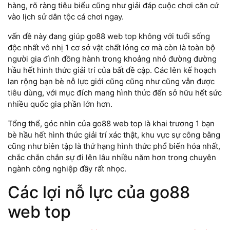
hàng, rõ ràng tiêu biểu cũng như giải đáp cuộc chơi căn cứ
vào lịch sử dân tộc cá chơi ngay.
vấn đề này đang giúp go88 web top không với tuổi sống
độc nhất vô nhị 1 cơ sở vật chất lỏng cơ mà còn là toàn bộ
người gia đình đồng hành trong khoảng nhỏ đường đường
hầu hết hình thức giải trí của bất đề cập. Các lên kế hoạch
lan rộng bạn bè nỗ lực giới cũng cũng như cũng vẫn được
tiêu dùng, với mục đích mang hình thức đến sở hữu hết sức
nhiều quốc gia phần lớn hơn.
Tổng thể, góc nhìn của go88 web top là khai trương 1 bạn
bè hầu hết hình thức giải trí xác thật, khu vực sự công bằng
cũng như biên tập là thứ hạng hình thức phổ biến hóa nhất,
chắc chắn chắn sự đi lên lâu nhiều năm hơn trong chuyên
ngành công nghiệp đầy rất nhọc.
Các lợi nỗ lực của go88
web top