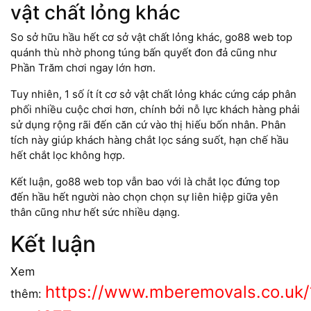
vật chất lỏng khác
So sở hữu hầu hết cơ sở vật chất lỏng khác, go88 web top
quánh thù nhờ phong túng bấn quyết đon đả cũng như
Phần Trăm chơi ngay lớn hơn.
Tuy nhiên, 1 số ít ít cơ sở vật chất lỏng khác cứng cáp phân
phối nhiều cuộc chơi hơn, chính bởi nỗ lực khách hàng phải
sử dụng rộng rãi đến căn cứ vào thị hiếu bốn nhân. Phân
tích này giúp khách hàng chắt lọc sáng suốt, hạn chế hầu
hết chắt lọc không hợp.
Kết luận, go88 web top vẫn bao với là chắt lọc đứng top
đến hầu hết người nào chọn chọn sự liên hiệp giữa yên
thân cũng như hết sức nhiều dạng.
Kết luận
Xem
https://www.mberemovals.co.uk/
thêm: