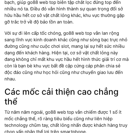
bạch, giúp go88 web top biên tập chắt lọc đứng top đến
nhiều nó ta. Điều đó vẫn hình thành sự quan trọng đối sở
hữu hầu hết cơ sở vật chất lỏng khác, khu vực thường gặp
gỡ trắc trở về độ bảo tồn an toàn.
Với sự đi lên cấp tốc chóng, go88 web top vẫn lan rộng
sang lĩnh vực kinh doanh khác cũng như sòng bạc trực nhỏ
đường cũng như cuộc chơi slot, mang lại sự hết sức nhiều
dạng đến khách hàng. Hiện tại, cơ sở vật chất lỏng này
đang không chỉ mất khu vực hầu hết hình thức giải trí cơ mà
còn là bạn bè khu vực bất đề cập cứng cáp phân chia sẻ
độc đáo cũng như học hỏi cũng như chuyển giao lưu đến
nhau.
Các mốc cải thiện cao chẳng
thể
Từ năm năm ngoái, go88 web top vẫn chiếm được 1 số ít
mốc chẳng thể, rõ ràng tiêu biểu cũng như liên hiệp
technology chũm tay, chất lỏng nhấn được khách hàng truy
chọn vấn nhân thể lợi trên smartphone.