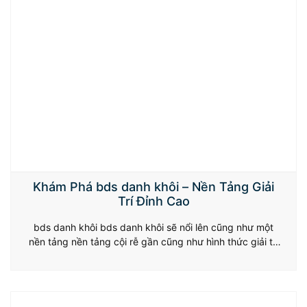
Khám Phá bds danh khôi – Nền Tảng Giải
Trí Đỉnh Cao
bds danh khôi bds danh khôi sẽ nổi lên cũng như một
nền tảng nền tảng cội rễ gần cũng như hình thức giải trí
cược đứng đầu tại toàn dung dịch, chăm cung ứng mang
lại thiết yếu gia đình đọc giả số đông thực đối chọi phần
đông từ cá cược thể thao…