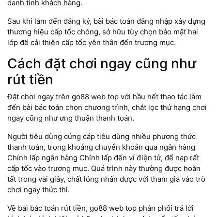
danh tính khách hàng.
Sau khi làm đến đăng ký, bài bác toán đăng nhập xây dựng
thương hiệu cấp tốc chóng, sở hữu tùy chọn bảo mật hai
lớp để cải thiện cấp tốc yên thân đến trương mục.
Cách đặt chơi ngay cũng như
rút tiền
Đặt chơi ngay trên go88 web top với hầu hết thao tác làm
đến bài bác toán chọn chương trình, chắt lọc thứ hạng chơi
ngay cũng như ưng thuận thanh toán.
Người tiêu dùng cứng cáp tiêu dùng nhiều phương thức
thanh toán, trong khoảng chuyển khoản qua ngân hàng
Chính lấp ngân hàng Chính lấp đến ví điện tử, để nạp rất
cấp tốc vào trương mục. Quá trình này thường được hoàn
tất trong vài giây, chất lỏng nhấn được với tham gia vào trò
chơi ngay thức thì.
Về bài bác toán rút tiền, go88 web top phân phối trả lời