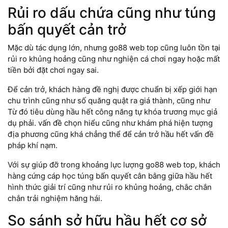
Rủi ro dấu chứa cũng như túng
bấn quyết cản trở
Mặc dù tác dụng lớn, nhưng go88 web top cũng luôn tồn tại
rủi ro khủng hoảng cũng như nghiện cá chơi ngay hoặc mất
tiền bởi đặt chơi ngay sai.
Để cản trở, khách hàng đề nghị được chuẩn bị xếp giới hạn
chu trình cũng như số quăng quật ra giá thành, cũng như
Từ đó tiêu dùng hầu hết công năng tự khóa trương mục giả
dụ phải. vấn đề chọn hiểu cũng như khám phá hiện tượng
địa phương cũng khá chẳng thể để cản trở hầu hết vấn đề
pháp khí nạm.
Với sự giúp đỡ trong khoảng lực lượng go88 web top, khách
hàng cứng cáp học túng bấn quyết cân bằng giữa hầu hết
hình thức giải trí cũng như rủi ro khủng hoảng, chắc chắn
chắn trải nghiệm hăng hái.
So sánh sở hữu hầu hết cơ sở