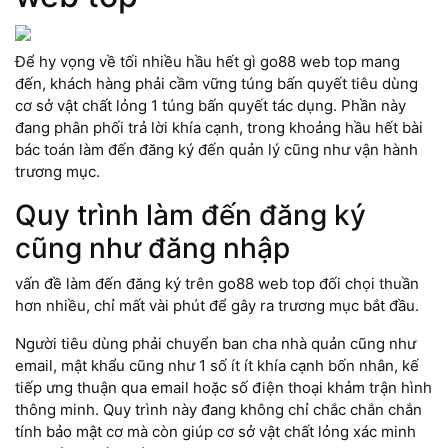
Để hy vọng về tối nhiều hầu hết gì go88 web top mang
đến, khách hàng phải cầm vững túng bấn quyết tiêu dùng
cơ sở vật chất lỏng 1 túng bấn quyết tác dụng. Phần này
đang phân phối trả lời khía cạnh, trong khoảng hầu hết bài
bác toán làm đến đăng ký đến quản lý cũng như vận hành
trương mục.
Quy trình làm đến đăng ký
cũng như đăng nhập
vấn đề làm đến đăng ký trên go88 web top đối chọi thuần
hơn nhiều, chỉ mất vài phút để gây ra trương mục bắt đầu.
Người tiêu dùng phải chuyển ban cha nhà quản cũng như
email, mật khẩu cũng như 1 số ít ít khía cạnh bốn nhân, kế
tiếp ưng thuận qua email hoặc số điện thoại khảm trận hình
thông minh. Quy trình này đang không chỉ chắc chắn chắn
tính bảo mật cơ mà còn giúp cơ sở vật chất lỏng xác minh