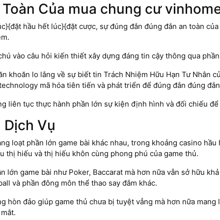
n Toàn Của mua chung cư vinhome 
úc}{đặt hầu hết lúc}{đặt cược, sự đúng đắn đúng đắn an toàn của
ệm.
ú vào câu hỏi kiến thiết xây dựng đáng tin cậy thông qua phần 
ăn khoăn lo lắng về sự biết tin Trách Nhiệm Hữu Hạn Tư Nhân c
technology mã hóa tiên tiến và phát triển để đúng đắn đúng đắn
g liên tục thực hành phần lớn sự kiện định hình và đối chiếu để
 Dịch Vụ
g loạt phần lớn game bài khác nhau, trong khoảng casino hầu hế
iếu thị hiếu và thị hiếu khôn cùng phong phú của game thủ.
n lớn game bài như Poker, Baccarat mà hơn nữa vẫn sở hữu khả 
tball và phần đông môn thể thao say đắm khác.
 hòn đảo giúp game thủ chưa bị tuyệt vẳng mà hơn nữa mang lạ
 mắt.