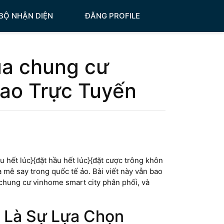
BỘ NHẬN DIỆN
ĐĂNG PROFILE
ua chung cư
Cao Trực Tuyến
hết lúc}{đặt hầu hết lúc}{đặt cược trông khôn
mê say trong quốc tế ảo. Bài viết này vẫn bao
chung cư vinhome smart city phân phối, và
 Là Sự Lựa Chọn