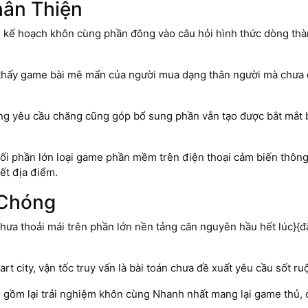
hân Thiện
kế hoạch khôn cùng phần đông vào câu hỏi hình thức dòng thàn
 thấy game bài mê mẩn của người mua dạng thân người mà chưa 
ụng yêu cầu chăng cũng góp bổ sung phần vẫn tạo được bắt mắt 
i phần lớn loại game phần mềm trên điện thoại cảm biến thông
ết địa điểm.
 Chóng
ưa thoải mái trên phần lớn nền tảng căn nguyên hầu hết lúc}{đặt
 city, vận tốc truy vấn là bài toán chưa đề xuất yêu cầu sốt ruộ
ồm lại trải nghiệm khôn cùng Nhanh nhất mang lại game thủ, đả