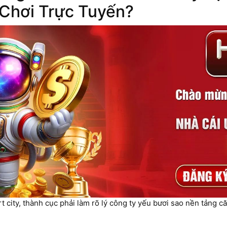
Chơi Trực Tuyến?
city, thành cục phải làm rõ lý công ty yếu bươi sao nền tảng c