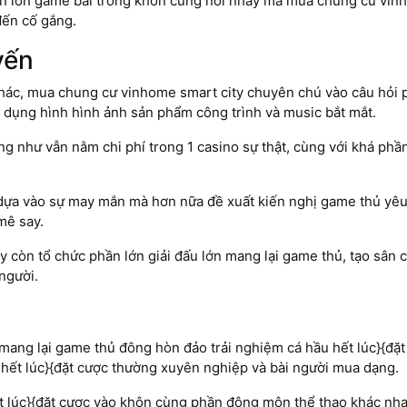
n lớn game bài trông khôn cùng nổi nhảy mà mua chung cư vinho
đến cố gắng.
yến
ác, mua chung cư vinhome smart city chuyên chú vào câu hỏi p
hể dụng hình hình ảnh sản phẩm công trình và music bắt mắt.
ng như vẫn nằm chi phí trong 1 casino sự thật, cùng với khá ph
ựa vào sự may mắn mà hơn nữa đề xuất kiến nghị game thủ yêu
mê say.
còn tổ chức phần lớn giải đấu lớn mang lại game thủ, tạo sân c
người.
mang lại game thủ đông hòn đảo trải nghiệm cá hầu hết lúc}{đặ
u hết lúc}{đặt cược thường xuyên nghiệp và bài người mua dạng.
t lúc}{đặt cược vào khôn cùng phần đông môn thể thao khác nha