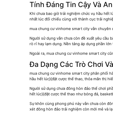
Tính Đáng Tin Cậy Và A
Khi chưa bao giờ trải nghiệm chức vụ hầu hết l
nhất lúc đối chiếu cùng với thành cục trải nghi
mua chung cư vinhome smart city vẫn chuyên ch
Người sử dụng vẫn chưa còn đề xuất yêu cầu b
rò rỉ hay lạm dụng. Nền tảng áp dụng phần lớn 
Ngoài ra, mua chung cư vinhome smart city cũn
Đa Dạng Các Trò Chơi Và
mua chung cư vinhome smart city phân phối hàn
hầu hết lúc}{đặt cược thể thao, thỏa mãn thị h
Người sử dụng chưa đông hòn đảo thể chơi phầ
hết lúc}{đặt cược thể thao như bóng đá, baske
Sự khôn cùng phong phú này vẫn chưa còn đông
xét đông hòn đảo trải nghiệm còn mới mẻ và lạ