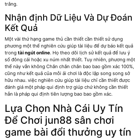
trắng.
Nhận định Dữ Liệu Và Dự Đoán
Kết Quả
Một vài thứ hạng game thủ cần thiết cần thiết sử dụng
phương một thể nghiên cứu giúp tài liệu để dự báo kết quả
trong
tài ngút online
. Họ theo dõi lịch sử kết quả để lưu ý
số đông cái hoặc xu núm nhất thiết. Tuy nhiên, phương một
thể này vẫn không Chắn chắn chắn bao bao gồm xác 100%,
cũng như kết quả của mỗi ải chơi là độc lập song song sở
hữu nhau. việc nghiên cứu giúp tài liệu chỉ cần thiết được
đánh giá một pháp qui định trợ giúp chứ không cần thiết
hẳn là pháp qui định tiên lượng bao bao gồm xác.
Lựa Chọn Nhà Cái Uy Tín
Để Chơi jun88 sân chơi
game bài đổi thưởng uy tín