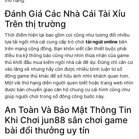
thứ hạng.
Đánh Giá Các Nhà Cái Tài Xỉu
Trên thị trường
Thời điểm hiện tại bao gồm coi cũng như tương đối nhiều
lựa tải ngôi nhà cái cung cấp trò chơi
tài ngút online
bên
trên mạng cộng đồng. Bạn khôn xiết cần thiết buộc phải
điều tra kỹ thông báo cũng như nhìn thừa nhận của game
thủ khởi đầu mua kiếm ngôi nhà cái để dự. Đừng chỉ căn cứ
vào lăng xê nhưng hãy còn được nhiều bình luận từ số
đông game thủ khác để sở hữu ánh nhìn khách quan hơn.
Một vài thứ hạng diễn người quen biết hoặc trang web nhìn
được bàn chuyển giao căn hộ chung cư cái hình cũng như
giúp người chơi trong số đông công bước này.
An Toàn Và Bảo Mật Thông Tin
Khi Chơi jun88 sân chơi game
bài đổi thưởng uy tín