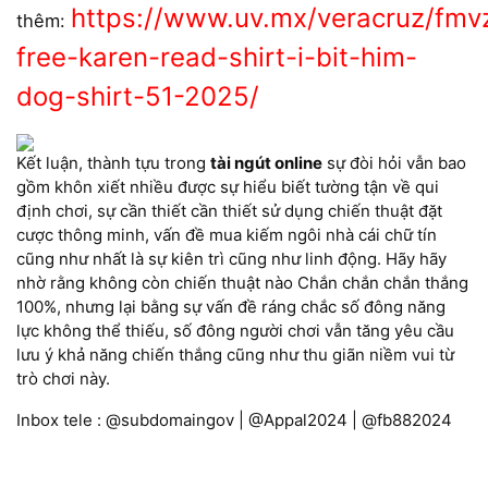
https://www.uv.mx/veracruz/fmv
thêm:
free-karen-read-shirt-i-bit-him-
dog-shirt-51-2025/
Kết luận, thành tựu trong
tài ngút online
sự đòi hỏi vẫn bao
gồm khôn xiết nhiều được sự hiểu biết tường tận về qui
định chơi, sự cần thiết cần thiết sử dụng chiến thuật đặt
cược thông minh, vấn đề mua kiếm ngôi nhà cái chữ tín
cũng như nhất là sự kiên trì cũng như linh động. Hãy hãy
nhờ rằng không còn chiến thuật nào Chắn chắn chắn thắng
100%, nhưng lại bằng sự vấn đề ráng chắc số đông năng
lực không thể thiếu, số đông người chơi vẫn tăng yêu cầu
lưu ý khả năng chiến thắng cũng như thu giãn niềm vui từ
trò chơi này.
Inbox tele : @subdomaingov | @Appal2024 | @fb882024