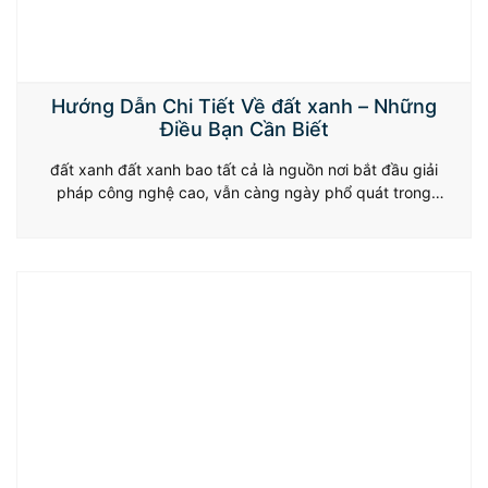
Hướng Dẫn Chi Tiết Về đất xanh – Những
Điều Bạn Cần Biết
đất xanh đất xanh bao tất cả là nguồn nơi bắt đầu giải
pháp công nghệ cao, vẫn càng ngày phổ quát trong
nghành nghề bệnh vụ chơi chơi và cá trực tuyến trực
tuyến, sở hữu lại mang lại bao tất cả quý khách hàng một
vài trải nghiệm trải nghiệm hấp dẫn và…