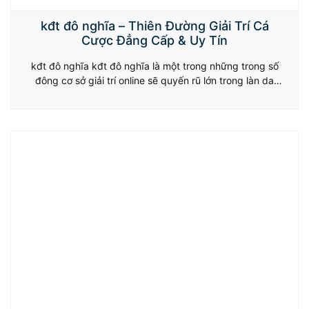
kđt đô nghĩa – Thiên Đường Giải Trí Cá
Cược Đẳng Cấp & Uy Tín
kđt đô nghĩa kđt đô nghĩa là một trong những trong số
đông cơ sở giải trí online sẽ quyến rũ lớn trong làn da
đình hữu cá online Việt Nam. Với sự nhiều dạng loại về
loạt game, vẻ bên kế bên thân yêu cùng hầu như event
khuyến mại đắm đuối, kđt đô…