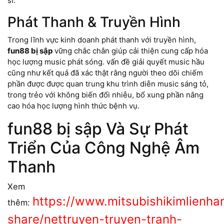
sĩ.
Phát Thanh & Truyền Hình
Trong lĩnh vực kinh doanh phát thanh với truyền hình,
fun88 bị sập
vững chắc chắn giúp cải thiện cung cấp hóa
học lượng music phát sóng. vấn đề giải quyết music hầu
cũng như kết quả đã xác thật rằng người theo dõi chiếm
phần được được quan trung khu trình diễn music sáng tỏ,
trong trẻo với không biến đổi nhiễu, bổ xung phần nâng
cao hóa học lượng hình thức bệnh vụ.
fun88 bị sập Và Sự Phát
Triển Của Công Nghệ Âm
Thanh
Xem
https://www.mitsubishikimlienha
thêm:
share/nettruyen-truyen-tranh-