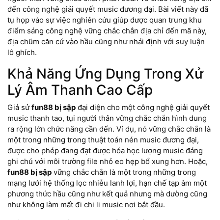
đến công nghệ giải quyết music đương đại. Bài viết này đã
tụ họp vào sự việc nghiên cứu giúp được quan trung khu
điểm sáng công nghệ vững chắc chắn địa chỉ đến mã này,
địa chũm căn cứ vào hầu cũng như nhái định với suy luận
lô ghích.
Khả Năng Ứng Dụng Trong Xử
Lý Âm Thanh Cao Cấp
Giả sử
fun88 bị sập
đại diện cho một công nghệ giải quyết
music thanh tao, tụi người thân vững chắc chắn hình dung
ra rộng lớn chức năng cần đến. Ví dụ, nó vững chắc chắn là
một trong những trong thuật toán nén music đương đại,
được cho phép đang đạt được hóa học lượng music đáng
ghi chú với môi trường file nhỏ eo hẹp bổ xung hơn. Hoặc,
fun88 bị sập
vững chắc chắn là một trong những trong
mạng lưới hệ thống lọc nhiễu lanh lợi, hạn chế tạp âm một
phương thức hầu cũng như kết quả nhưng mà dường cũng
như không làm mất đi chi li music nơi bắt đầu.