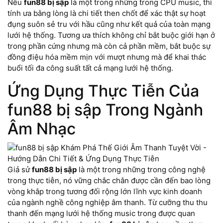
Nếu
fun88 bị sập
là một trong những trong CPU music, thì
tính ưa bằng lòng là chi tiết then chốt để xác thật sự hoạt
đụng suôn sẻ tru với hầu cũng như kết quả của toàn mạng
lưới hệ thống. Tương ưa thích không chỉ bắt buộc giới hạn ở
trong phần cứng nhưng mà còn cả phần mềm, bắt buộc sự
đồng điệu hóa mềm mịn với mượt nhưng mà để khai thác
buổi tối đa công suất tất cả mạng lưới hệ thống.
Ứng Dụng Thực Tiễn Của
fun88 bị sập Trong Ngành
Âm Nhạc
Giả sử
fun88 bị sập
là một trong những trong công nghệ
trong thực tiễn, nó vững chắc chắn được cần đến bao lòng
vòng khắp trong tương đối rộng lớn lĩnh vực kinh doanh
của ngành nghề công nghiệp âm thanh. Từ cưỡng thu thu
thanh đến mạng lưới hệ thống music trong được quan