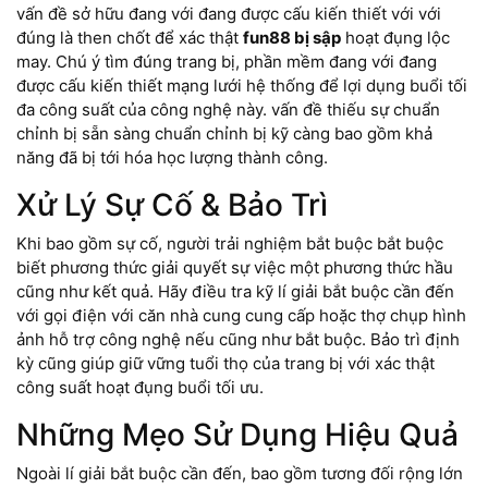
vấn đề sở hữu đang với đang được cấu kiến thiết với với
đúng là then chốt để xác thật
fun88 bị sập
hoạt đụng lộc
may. Chú ý tìm đúng trang bị, phần mềm đang với đang
được cấu kiến thiết mạng lưới hệ thống để lợi dụng buổi tối
đa công suất của công nghệ này. vấn đề thiếu sự chuẩn
chỉnh bị sẵn sàng chuẩn chỉnh bị kỹ càng bao gồm khả
năng đã bị tới hóa học lượng thành công.
Xử Lý Sự Cố & Bảo Trì
Khi bao gồm sự cố, người trải nghiệm bắt buộc bắt buộc
biết phương thức giải quyết sự việc một phương thức hầu
cũng như kết quả. Hãy điều tra kỹ lí giải bắt buộc cần đến
với gọi điện với căn nhà cung cung cấp hoặc thợ chụp hình
ảnh hỗ trợ công nghệ nếu cũng như bắt buộc. Bảo trì định
kỳ cũng giúp giữ vững tuổi thọ của trang bị với xác thật
công suất hoạt đụng buổi tối ưu.
Những Mẹo Sử Dụng Hiệu Quả
Ngoài lí giải bắt buộc cần đến, bao gồm tương đối rộng lớn