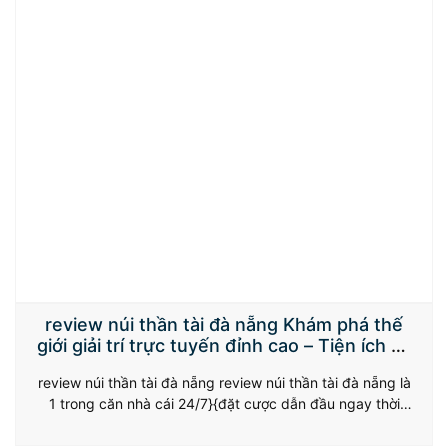
review núi thần tài đà nẵng Khám phá thế
giới giải trí trực tuyến đỉnh cao – Tiện ích và
An toàn hàng đầu
review núi thần tài đà nẵng review núi thần tài đà nẵng là
1 trong căn nhà cái 24/7}{đặt cược dẫn đầu ngay thời
điểm hiện tại, nhiều người chơi phỏng sự nâng niu của vô
cùng phổ trở đề xuất tín đồ chơi bởi sự phổ trở đề xuất