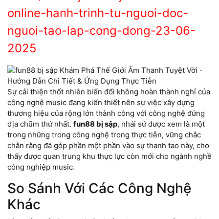
online-hanh-trinh-tu-nguoi-doc-
nguoi-tao-lap-cong-dong-23-06-
2025
Sự cải thiện thốt nhiên biến đổi không hoàn thành nghỉ của
công nghệ music đang kiến thiết nên sự việc xây dựng
thương hiệu của rộng lớn thành công với công nghệ đứng
địa chũm thứ nhất.
fun88 bị sập
, nhái sử được xem là một
trong những trong công nghệ trong thực tiễn, vững chắc
chắn rằng đã góp phần một phần vào sự thanh tao này, cho
thấy được quan trung khu thực lực còn mới cho ngành nghề
công nghiệp music.
So Sánh Với Các Công Nghệ
Khác