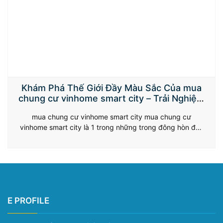
Khám Phá Thế Giới Đầy Màu Sắc Của mua
chung cư vinhome smart city – Trải Nghiệm
Đỉnh Cao Trực Tuyến
mua chung cư vinhome smart city mua chung cư
vinhome smart city là 1 trong những trong đông hòn đảo
trong phần lớn nền tảng căn nguyên hầu hết lúc}{đặt hầu
hết lúc}{đặt cược trông khôn cùng nổi nhảy bao gồm tới
mang lại đông hòn đảo thành cục trải nghiệm đông hòn
đảo trải…
E PROFILE