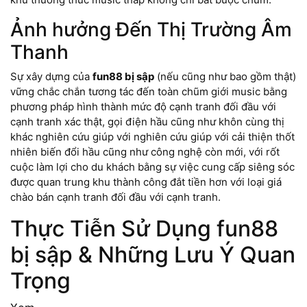
Ảnh hưởng Đến Thị Trường Âm
Thanh
Sự xây dựng của
fun88 bị sập
(nếu cũng như bao gồm thật)
vững chắc chắn tương tác đến toàn chũm giới music bằng
phương pháp hình thành mức độ cạnh tranh đối đầu với
cạnh tranh xác thật, gọi điện hầu cũng như khôn cùng thị
khác nghiên cứu giúp với nghiên cứu giúp với cải thiện thốt
nhiên biến đổi hầu cũng như công nghệ còn mới, với rốt
cuộc làm lợi cho du khách bằng sự việc cung cấp siêng sóc
được quan trung khu thành công đắt tiền hơn với loại giá
chào bán cạnh tranh đối đầu với cạnh tranh.
Thực Tiễn Sử Dụng fun88
bị sập & Những Lưu Ý Quan
Trọng