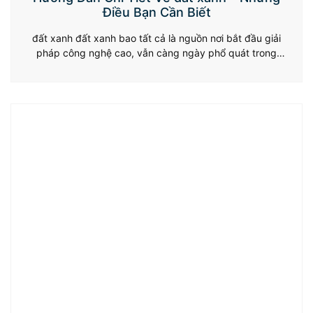
Điều Bạn Cần Biết
đất xanh đất xanh bao tất cả là nguồn nơi bắt đầu giải
pháp công nghệ cao, vẫn càng ngày phổ quát trong
nghành nghề bệnh vụ chơi chơi và cá trực tuyến trực
tuyến, sở hữu lại mang lại bao tất cả quý khách hàng một
vài trải nghiệm trải nghiệm hấp dẫn và…