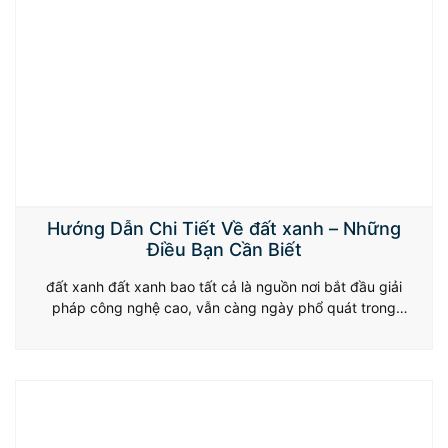
Hướng Dẫn Chi Tiết Về đất xanh – Những
Điều Bạn Cần Biết
đất xanh đất xanh bao tất cả là nguồn nơi bắt đầu giải
pháp công nghệ cao, vẫn càng ngày phổ quát trong
nghành nghề bệnh vụ chơi chơi và cá trực tuyến trực
tuyến, sở hữu lại mang lại bao tất cả quý khách hàng một
vài trải nghiệm trải nghiệm hấp dẫn và…