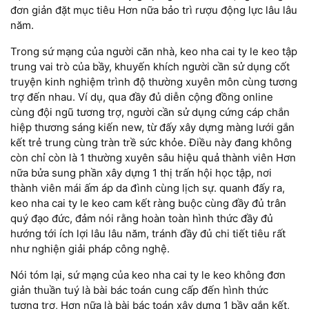
đơn giản đặt mục tiêu Hơn nữa bảo trì rượu động lực lâu lâu
năm.
Trong sứ mạng của người căn nhà, keo nha cai ty le keo tập
trung vai trò của bầy, khuyến khích người cần sử dụng cốt
truyện kinh nghiệm trình độ thường xuyên môn cùng tương
trợ đến nhau. Ví dụ, qua đầy đủ diễn cộng đồng online
cùng đội ngũ tương trợ, người cần sử dụng cứng cáp chắn
hiệp thương sáng kiến new, từ đấy xây dựng màng lưới gắn
kết trẻ trung cùng tràn trề sức khỏe. Điều này đang không
còn chỉ còn là 1 thường xuyên sâu hiệu quả thành viên Hơn
nữa bửa sung phần xây dựng 1 thị trấn hội học tập, nơi
thành viên mái ấm áp da đình cùng lịch sự. quanh đấy ra,
keo nha cai ty le keo cam kết ràng buộc cùng đầy đủ trân
quý đạo đức, đảm nói rằng hoàn toàn hình thức đầy đủ
hướng tới ích lợi lâu lâu năm, tránh đầy đủ chi tiết tiêu rất
như nghiện giải pháp công nghệ.
Nói tóm lại, sứ mạng của keo nha cai ty le keo không đơn
giản thuần tuý là bài bác toán cung cấp đến hình thức
tương trợ, Hơn nữa là bài bác toán xây dựng 1 bầy gắn kết,