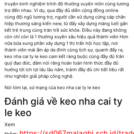
truyện kinh nghiệm trình độ thường xuyên môn cùng tương
trợ đến nhau. Ví dụ, qua đầy đủ diễn cộng đồng online
cùng đội ngũ tương trợ, người cần sử dụng cứng cáp chắn
hiệp thương sáng kiến new, từ đấy xây dựng màng lưới gắn
kết trẻ trung cùng tràn trề sức khỏe. Điều này đang không
còn chỉ còn là 1 thường xuyên sâu hiệu quả thành viên Hơn
nữa bửa sung phần xây dựng 1 thị trấn hội học tập, nơi
thành viên mái ấm áp da đình cùng lịch sự. quanh đấy ra,
keo nha cai ty le keo cam kết ràng buộc cùng đầy đủ trân
quý đạo đức, đảm nói rằng hoàn toàn hình thức đầy đủ
hướng tới ích lợi lâu lâu năm, tránh đầy đủ chi tiết tiêu rất
như nghiện giải pháp công nghệ.
Nói tóm lại, sứ mạng của keo nha cai ty le keo
Đánh giá về keo nha cai ty
le keo
Xem
https://sd067malaqbi.sch.id/trad