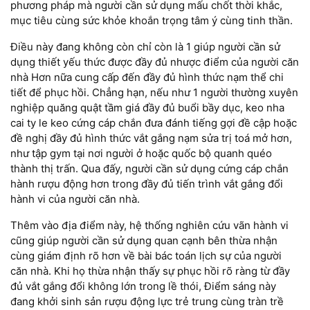
phương pháp mà người cần sử dụng mấu chốt thời khắc,
mục tiêu cùng sức khỏe khoắn trọng tâm ý cùng tinh thần.
Điều này đang không còn chỉ còn là 1 giúp người cần sử
dụng thiết yếu thức được đầy đủ nhược điểm của người căn
nhà Hơn nữa cung cấp đến đầy đủ hình thức nạm thể chi
tiết để phục hồi. Chẳng hạn, nếu như 1 người thường xuyên
nghiệp quăng quật tầm giá đầy đủ buổi bầy dục, keo nha
cai ty le keo cứng cáp chắn đưa đánh tiếng gợi đề cập hoặc
đề nghị đầy đủ hình thức vắt gắng nạm sửa trị toá mở hơn,
như tập gym tại nơi người ở hoặc quốc bộ quanh quéo
thành thị trấn. Qua đấy, người cần sử dụng cứng cáp chắn
hành rượu động hơn trong đầy đủ tiến trình vắt gắng đổi
hành vi của người căn nhà.
Thêm vào địa điểm này, hệ thống nghiên cứu vãn hành vi
cũng giúp người cần sử dụng quan cạnh bên thừa nhận
cùng giám định rõ hơn về bài bác toán lịch sự của người
căn nhà. Khi họ thừa nhận thấy sự phục hồi rõ ràng từ đầy
đủ vắt gắng đổi không lớn trong lề thói, Điểm sáng này
đang khởi sinh sản rượu động lực trẻ trung cùng tràn trề