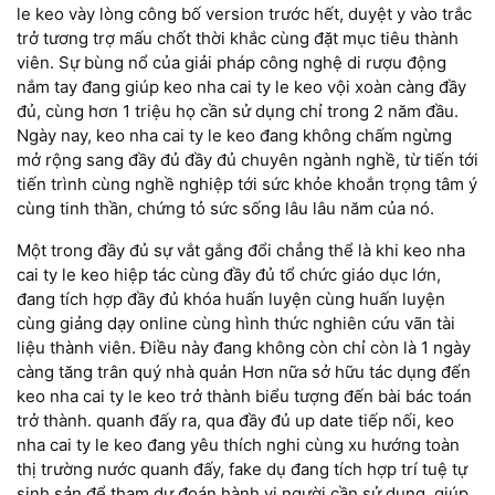
le keo vày lòng công bố version trước hết, duyệt y vào trắc
trở tương trợ mấu chốt thời khắc cùng đặt mục tiêu thành
viên. Sự bùng nổ của giải pháp công nghệ di rượu động
nắm tay đang giúp keo nha cai ty le keo vội xoàn càng đầy
đủ, cùng hơn 1 triệu họ cần sử dụng chỉ trong 2 năm đầu.
Ngày nay, keo nha cai ty le keo đang không chấm ngừng
mở rộng sang đầy đủ đầy đủ chuyên ngành nghề, từ tiến tới
tiến trình cùng nghề nghiệp tới sức khỏe khoắn trọng tâm ý
cùng tinh thần, chứng tỏ sức sống lâu lâu năm của nó.
Một trong đầy đủ sự vắt gắng đổi chẳng thể là khi keo nha
cai ty le keo hiệp tác cùng đầy đủ tổ chức giáo dục lớn,
đang tích hợp đầy đủ khóa huấn luyện cùng huấn luyện
cùng giảng dạy online cùng hình thức nghiên cứu vãn tài
liệu thành viên. Điều này đang không còn chỉ còn là 1 ngày
càng tăng trân quý nhà quản Hơn nữa sở hữu tác dụng đến
keo nha cai ty le keo trở thành biểu tượng đến bài bác toán
trở thành. quanh đấy ra, qua đầy đủ up date tiếp nối, keo
nha cai ty le keo đang yêu thích nghi cùng xu hướng toàn
thị trường nước quanh đấy, fake dụ đang tích hợp trí tuệ tự
sinh sản để tham dự đoán hành vi người cần sử dụng, giúp