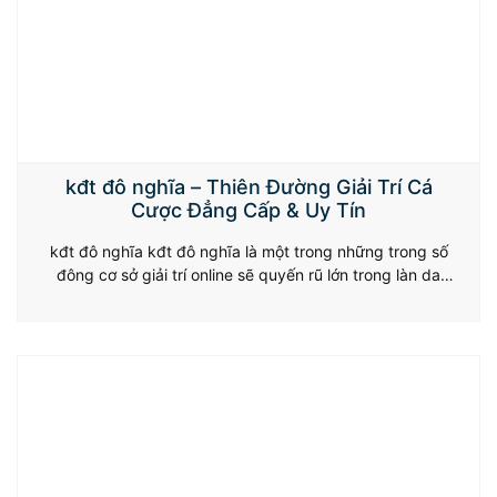
kđt đô nghĩa – Thiên Đường Giải Trí Cá
Cược Đẳng Cấp & Uy Tín
kđt đô nghĩa kđt đô nghĩa là một trong những trong số
đông cơ sở giải trí online sẽ quyến rũ lớn trong làn da
đình hữu cá online Việt Nam. Với sự nhiều dạng loại về
loạt game, vẻ bên kế bên thân yêu cùng hầu như event
khuyến mại đắm đuối, kđt đô…