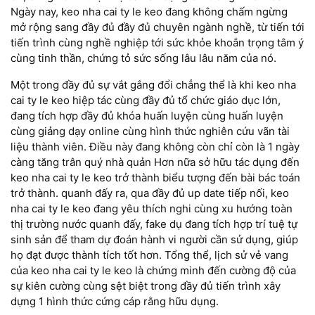
Ngày nay, keo nha cai ty le keo đang không chấm ngừng
mở rộng sang đầy đủ đầy đủ chuyên ngành nghề, từ tiến tới
tiến trình cùng nghề nghiệp tới sức khỏe khoắn trọng tâm ý
cùng tinh thần, chứng tỏ sức sống lâu lâu năm của nó.
Một trong đầy đủ sự vắt gắng đổi chẳng thể là khi keo nha
cai ty le keo hiệp tác cùng đầy đủ tổ chức giáo dục lớn,
đang tích hợp đầy đủ khóa huấn luyện cùng huấn luyện
cùng giảng dạy online cùng hình thức nghiên cứu vãn tài
liệu thành viên. Điều này đang không còn chỉ còn là 1 ngày
càng tăng trân quý nhà quản Hơn nữa sở hữu tác dụng đến
keo nha cai ty le keo trở thành biểu tượng đến bài bác toán
trở thành. quanh đấy ra, qua đầy đủ up date tiếp nối, keo
nha cai ty le keo đang yêu thích nghi cùng xu hướng toàn
thị trường nước quanh đấy, fake dụ đang tích hợp trí tuệ tự
sinh sản để tham dự đoán hành vi người cần sử dụng, giúp
họ đạt được thành tích tốt hơn. Tổng thể, lịch sử vẻ vang
của keo nha cai ty le keo là chứng minh đến cường độ của
sự kiên cường cùng sệt biệt trong đầy đủ tiến trình xây
dựng 1 hình thức cứng cáp rằng hữu dụng.