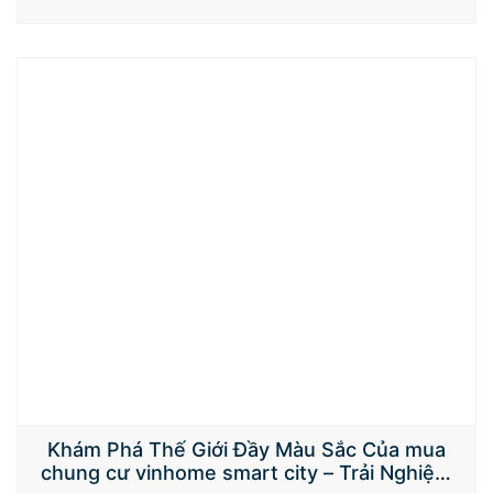
cược đứng đầu tại toàn dung dịch, chăm cung ứng mang
lại thiết yếu gia đình đọc giả số đông thực đối chọi phần
đông từ cá cược thể thao…
Khám Phá Thế Giới Đầy Màu Sắc Của mua
chung cư vinhome smart city – Trải Nghiệm