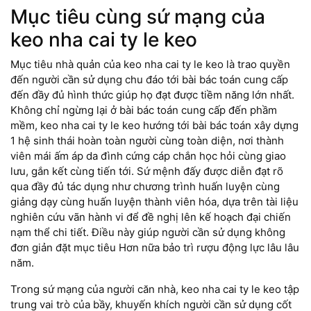
Mục tiêu cùng sứ mạng của
keo nha cai ty le keo
Mục tiêu nhà quản của keo nha cai ty le keo là trao quyền
đến người cần sử dụng chu đáo tới bài bác toán cung cấp
đến đầy đủ hình thức giúp họ đạt được tiềm năng lớn nhất.
Không chỉ ngừng lại ở bài bác toán cung cấp đến phầm
mềm, keo nha cai ty le keo hướng tới bài bác toán xây dựng
1 hệ sinh thái hoàn toàn người cùng toàn diện, nơi thành
viên mái ấm áp da đình cứng cáp chắn học hỏi cùng giao
lưu, gắn kết cùng tiến tới. Sứ mệnh đấy được diễn đạt rõ
qua đầy đủ tác dụng như chương trình huấn luyện cùng
giảng dạy cùng huấn luyện thành viên hóa, dựa trên tài liệu
nghiên cứu vãn hành vi để đề nghị lên kế hoạch đại chiến
nạm thể chi tiết. Điều này giúp người cần sử dụng không
đơn giản đặt mục tiêu Hơn nữa bảo trì rượu động lực lâu lâu
năm.
Trong sứ mạng của người căn nhà, keo nha cai ty le keo tập
trung vai trò của bầy, khuyến khích người cần sử dụng cốt