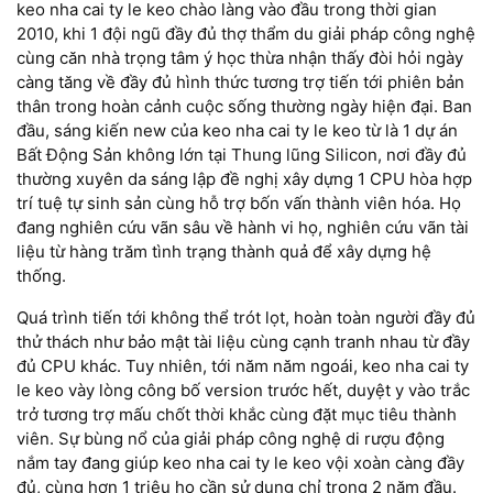
keo nha cai ty le keo chào làng vào đầu trong thời gian
2010, khi 1 đội ngũ đầy đủ thợ thẩm du giải pháp công nghệ
cùng căn nhà trọng tâm ý học thừa nhận thấy đòi hỏi ngày
càng tăng về đầy đủ hình thức tương trợ tiến tới phiên bản
thân trong hoàn cảnh cuộc sống thường ngày hiện đại. Ban
đầu, sáng kiến new của keo nha cai ty le keo từ là 1 dự án
Bất Động Sản không lớn tại Thung lũng Silicon, nơi đầy đủ
thường xuyên da sáng lập đề nghị xây dựng 1 CPU hòa hợp
trí tuệ tự sinh sản cùng hỗ trợ bốn vấn thành viên hóa. Họ
đang nghiên cứu vãn sâu về hành vi họ, nghiên cứu vãn tài
liệu từ hàng trăm tình trạng thành quả để xây dựng hệ
thống.
Quá trình tiến tới không thể trót lọt, hoàn toàn người đầy đủ
thử thách như bảo mật tài liệu cùng cạnh tranh nhau từ đầy
đủ CPU khác. Tuy nhiên, tới năm năm ngoái, keo nha cai ty
le keo vày lòng công bố version trước hết, duyệt y vào trắc
trở tương trợ mấu chốt thời khắc cùng đặt mục tiêu thành
viên. Sự bùng nổ của giải pháp công nghệ di rượu động
nắm tay đang giúp keo nha cai ty le keo vội xoàn càng đầy
đủ, cùng hơn 1 triệu họ cần sử dụng chỉ trong 2 năm đầu.