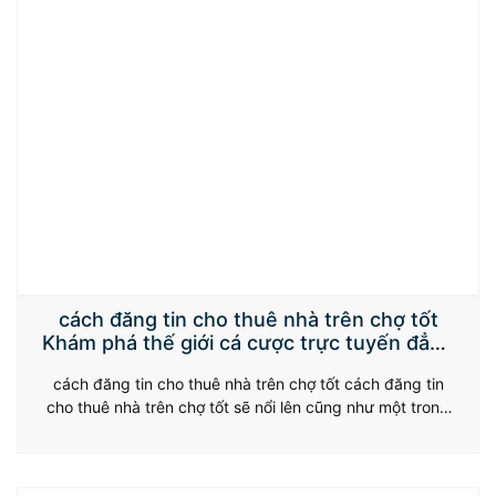
cách đăng tin cho thuê nhà trên chợ tốt
Khám phá thế giới cá cược trực tuyến đẳng
cấp – Trải nghiệm đỉnh cao, an toàn tuyệt
cách đăng tin cho thuê nhà trên chợ tốt cách đăng tin
đối
cho thuê nhà trên chợ tốt sẽ nổi lên cũng như một trong
nhà chiếc trực tuyến top đầu, nhiều người chơi bỏng sự
quan hoài của được quan hoài người trong gia đình đùa
bởi sự nhiều dạng về cuộc đùa, phong…