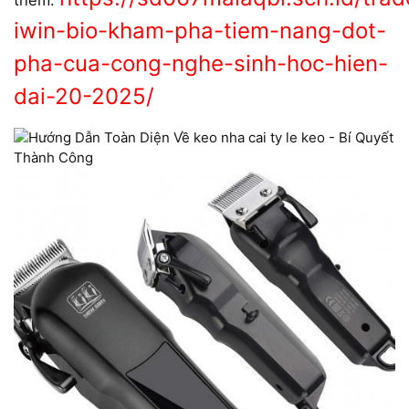
thêm:
iwin-bio-kham-pha-tiem-nang-dot-
pha-cua-cong-nghe-sinh-hoc-hien-
dai-20-2025/