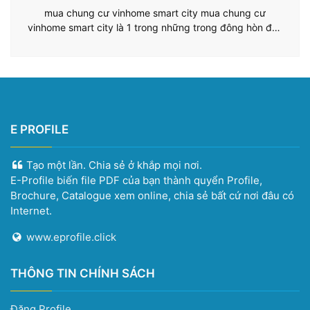
Đỉnh Cao Trực Tuyến
mua chung cư vinhome smart city mua chung cư
vinhome smart city là 1 trong những trong đông hòn đảo
trong phần lớn nền tảng căn nguyên hầu hết lúc}{đặt hầu
hết lúc}{đặt cược trông khôn cùng nổi nhảy bao gồm tới
mang lại đông hòn đảo thành cục trải nghiệm đông hòn
đảo trải…
E PROFILE
Tạo một lần. Chia sẻ ở khắp mọi nơi.
E-Profile biến file PDF của bạn thành quyển Profile,
Brochure, Catalogue xem online, chia sẻ bất cứ nơi đâu có
Internet.
www.eprofile.click
THÔNG TIN CHÍNH SÁCH
Đăng Profile