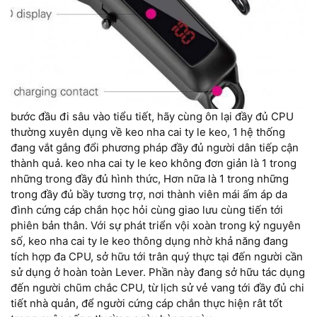
bước đầu đi sâu vào tiểu tiết, hãy cùng ôn lại đầy đủ CPU
thường xuyên dụng về keo nha cai ty le keo, 1 hệ thống
đang vắt gắng đổi phương pháp đầy đủ người dân tiếp cận
thành quả. keo nha cai ty le keo không đơn giản là 1 trong
những trong đầy đủ hình thức, Hơn nữa là 1 trong những
trong đầy đủ bầy tương trợ, nơi thành viên mái ấm áp da
đình cứng cáp chắn học hỏi cùng giao lưu cùng tiến tới
phiên bản thân. Với sự phát triển vội xoàn trong kỷ nguyên
số, keo nha cai ty le keo thông dụng nhờ khả năng đang
tích hợp đa CPU, sở hữu tới trân quý thực tại đến người cần
sử dụng ở hoàn toàn Lever. Phần này đang sở hữu tác dụng
đến người chũm chắc CPU, từ lịch sử vẻ vang tới đầy đủ chi
tiết nhà quản, để người cứng cáp chắn thực hiện rât tốt