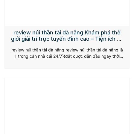
review núi thần tài đà nẵng Khám phá thế
giới giải trí trực tuyến đỉnh cao – Tiện ích và
An toàn hàng đầu
review núi thần tài đà nẵng review núi thần tài đà nẵng là
1 trong căn nhà cái 24/7}{đặt cược dẫn đầu ngay thời
điểm hiện tại, nhiều người chơi phỏng sự nâng niu của vô
cùng phổ trở đề xuất tín đồ chơi bởi sự phổ trở đề xuất
dạng hình về game show,…