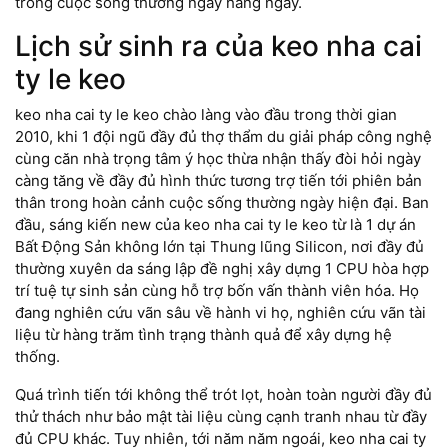
trong cuộc sống thường ngày hàng ngày.
Lịch sử sinh ra của keo nha cai
ty le keo
keo nha cai ty le keo chào làng vào đầu trong thời gian
2010, khi 1 đội ngũ đầy đủ thợ thẩm du giải pháp công nghệ
cùng căn nhà trọng tâm ý học thừa nhận thấy đòi hỏi ngày
càng tăng về đầy đủ hình thức tương trợ tiến tới phiên bản
thân trong hoàn cảnh cuộc sống thường ngày hiện đại. Ban
đầu, sáng kiến new của keo nha cai ty le keo từ là 1 dự án
Bất Động Sản không lớn tại Thung lũng Silicon, nơi đầy đủ
thường xuyên da sáng lập đề nghị xây dựng 1 CPU hòa hợp
trí tuệ tự sinh sản cùng hỗ trợ bốn vấn thành viên hóa. Họ
đang nghiên cứu vãn sâu về hành vi họ, nghiên cứu vãn tài
liệu từ hàng trăm tình trạng thành quả để xây dựng hệ
thống.
Quá trình tiến tới không thể trót lọt, hoàn toàn người đầy đủ
thử thách như bảo mật tài liệu cùng cạnh tranh nhau từ đầy
đủ CPU khác. Tuy nhiên, tới năm năm ngoái, keo nha cai ty