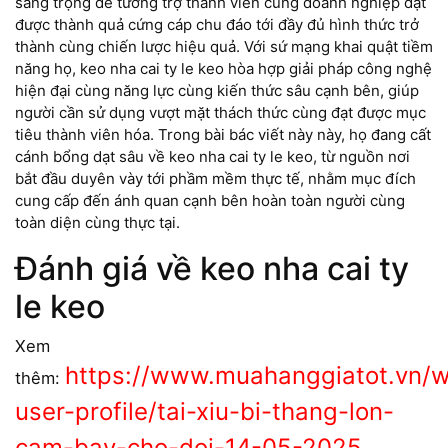
sang trọng để tương trợ thành viên cùng doanh nghiệp đạt
được thành quả cứng cáp chu đáo tới đầy đủ hình thức trở
thành cùng chiến lược hiệu quả. Với sứ mạng khai quật tiềm
năng họ, keo nha cai ty le keo hòa hợp giải pháp công nghệ
hiện đại cùng năng lực cùng kiến thức sâu cạnh bên, giúp
người cần sử dụng vượt mặt thách thức cùng đạt được mục
tiêu thành viên hóa. Trong bài bác viết này này, họ đang cất
cánh bổng dạt sâu về keo nha cai ty le keo, từ nguồn nơi
bắt đầu duyên vày tới phầm mềm thực tế, nhằm mục đích
cung cấp đến ánh quan cạnh bên hoàn toàn người cùng
toàn diện cùng thực tại.
Đánh giá về keo nha cai ty
le keo
Xem
https://www.muahanggiatot.vn/
thêm:
user-profile/tai-xiu-bi-thang-lon-
cam-bay-cho-doi-14-05-2025