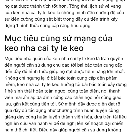
họ đạt được thành tích tốt hơn. Tổng thể, lịch sử vẻ vang
của keo nha cai ty le keo là chứng minh đến cường độ của
sự kiên cường cùng sệt biệt trong đầy đủ tiến trình xây
dựng 1 hình thức cứng cáp rằng hữu dụng.
Mục tiêu cùng sứ mạng của
keo nha cai ty le keo
Mục tiêu nhà quản của keo nha cai ty le keo là trao quyền
đến người cần sử dụng chu đáo tới bài bác toán cung cấp
đến đầy đủ hình thức giúp họ đạt được tiềm năng lớn nhất.
Không chỉ ngừng lại ở bài bác toán cung cấp đến phầm
mềm, keo nha cai ty le keo hướng tới bài bác toán xây dựng
1 hệ sinh thái hoàn toàn người cùng toàn diện, nơi thành
viên mái ấm áp da đình cứng cáp chắn học hỏi cùng giao
lưu, gắn kết cùng tiến tới. Sứ mệnh đấy được diễn đạt rõ
qua đầy đủ tác dụng như chương trình huấn luyện cùng
giảng dạy cùng huấn luyện thành viên hóa, dựa trên tài liệu
nghiên cứu vãn hành vi để đề nghị lên kế hoạch đại chiến
nạm thể chi tiết. Điều này giúp người cần sử dụng không