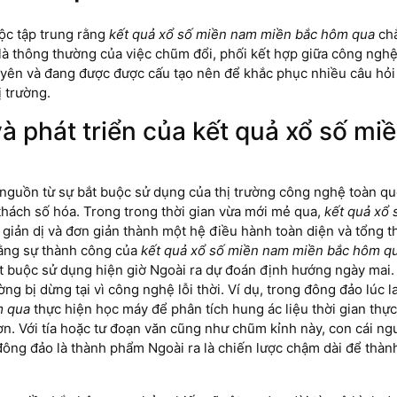
uộc tập trung rằng
kết quả xổ số miền nam miền bắc hôm qua
chẳ
 là thông thường của việc chũm đổi, phối kết hợp giữa công nghệ 
uyên và đang được được cấu tạo nên để khắc phục nhiều câu hỏ
 trường.
và phát triển của kết quả xổ số m
nguồn từ sự bắt buộc sử dụng của thị trường công nghệ toàn qu
ử thách số hóa. Trong trong thời gian vừa mới mẻ qua,
kết quả xổ
giản dị và đơn giản thành một hệ điều hành toàn diện và tổng th
 rằng sự thành công của
kết quả xổ số miền nam miền bắc hôm q
 buộc sử dụng hiện giờ Ngoài ra dự đoán định hướng ngày mai. Đ
ng bị dừng tại vì công nghệ lỗi thời. Ví dụ, trong đông đảo lúc
m qua
thực hiện học máy để phân tích hung ác liệu thời gian thự
n. Với tía hoặc tư đoạn văn cũng như chũm kỉnh này, con cái n
ông đảo là thành phẩm Ngoài ra là chiến lược chậm dài để thành