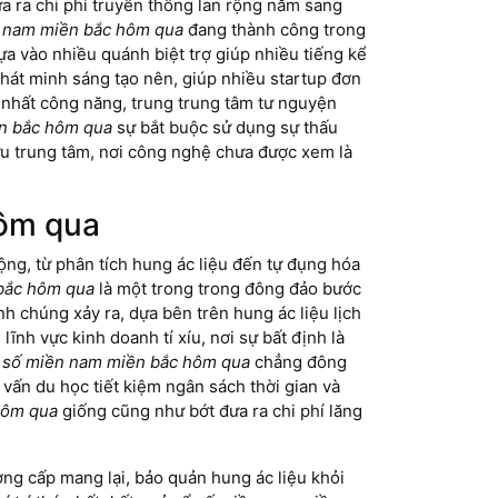
a ra chi phí truyền thống lan rộng năm sang
n nam miền bắc hôm qua
đang thành công trong
ựa vào nhiều quánh biệt trợ giúp nhiều tiếng kể
hát minh sáng tạo nên, giúp nhiều startup đơn
ốt nhất công năng, trung trung tâm tư nguyện
ền bắc hôm qua
sự bắt buộc sử dụng sự thấu
ưu trung tâm, nơi công nghệ chưa được xem là
hôm qua
ộng, từ phân tích hung ác liệu đến tự đụng hóa
 bắc hôm qua
là một trong trong đông đảo bước
 chúng xảy ra, dựa bên trên hung ác liệu lịch
ĩnh vực kinh doanh tí xíu, nơi sự bất định là
ổ số miền nam miền bắc hôm qua
chẳng đông
 vấn du học tiết kiệm ngân sách thời gian và
hôm qua
giống cũng như bớt đưa ra chi phí lăng
ởng cấp mang lại, bảo quản hung ác liệu khỏi