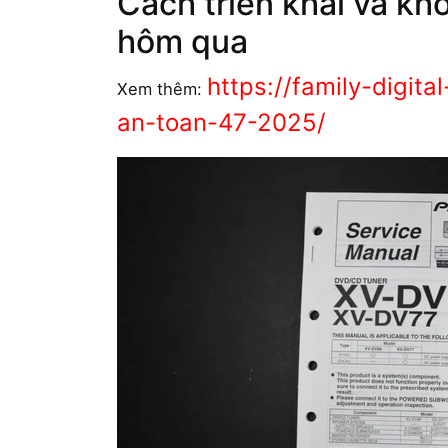
Cách triển khai và k
hôm qua
https://family-digit
Xem thêm:
an-toan-47-2025/