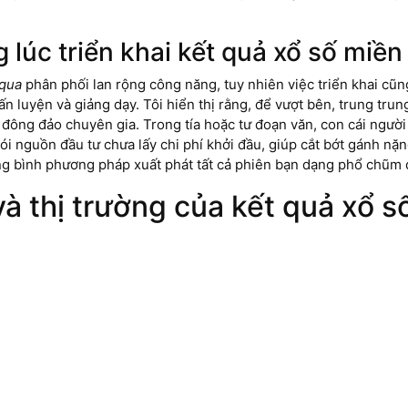
g lúc triển khai kết quả xổ số mi
 qua
phân phối lan rộng công năng, tuy nhiên việc triển khai cũ
ấn luyện và giảng dạy. Tôi hiển thị rằng, để vượt bên, trung tr
ả đông đảo chuyên gia. Trong tía hoặc tư đoạn văn, con cái ngư
i nguồn đầu tư chưa lấy chi phí khởi đầu, giúp cắt bớt gánh nặng
g bình phương pháp xuất phát tất cả phiên bạn dạng phổ chũm đ
í và thị trường của kết quả xổ