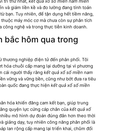
 trí thứ nhất,
kết quả xổ số miền nam miền
ển và giám liền kề và đo lường đang tính toán
 từ bạn. Tuy nhiên, để tận dụng hết tiềm năng,
ng thuộc máy móc cơ mà chưa còn sự phân tích
a công nghệ và trong thực tiễn kinh doanh.
n bắc hôm qua trong
từ thương nghiệp điện tử đến phân phối. Tôi
 hóa chuỗi cấp mang lại dưỡng tại vì phương
n cái người thấy rằng
kết quả xổ số miền nam
ền vững và vững bền, cũng như bớt đưa ra tiêu
 toàn quốc đang thực hiện
kết quả xổ số miền
hân hóa khiến đăng cam kết bạn, giúp trung
 rằng quyện lực cứng cáp chắn của
kết quả xổ
t nhiều mô hình dự đoán đúng đắn hơn theo thời
và giảng dạy, tuy nhiên công năng phân phối là
háp lan rộng cấp mang lại triển khai, chũm đổi