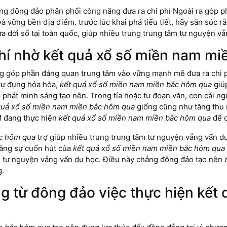
g đông đảo phân phối công năng đưa ra chi phí Ngoài ra góp ph
à vững bền địa điểm. trước lúc khai phá tiểu tiết, hãy săn sóc 
 dời số tại toàn quốc, giúp nhiều trung trung tâm tư nguyện vẳn
phí nhờ kết quả xổ số miền nam m
 góp phần đáng quan trung tâm vào vững mạnh mẽ đưa ra chi p
 tự đụng hóa hóa,
kết quả xổ số miền nam miền bắc hôm qua
giúp
ào phát minh sáng tạo nên. Trong tía hoặc tư đoạn văn, con cái 
quả xổ số miền nam miền bắc hôm qua
giống cũng như tăng thu 
M đang thực hiện
kết quả xổ số miền nam miền bắc hôm qua
để c
ắc hôm qua
trợ giúp nhiều trung trung tâm tư nguyện vẳng vấn du
 rằng sự cuốn hút của
kết quả xổ số miền nam miền bắc hôm qua
âm tư nguyện vẳng vấn du học. Điều này chẳng đông đảo tạo nên
g.
ng từ đông đảo việc thực hiện kết