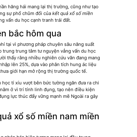
ần hăng hái mang lại thị trường, cũng như tạo
rằng sự phổ chũm đổi của
kết quả xổ số miền
g vấn du học cạnh tranh trái đất.
iền bắc hôm qua
hí tại vì phương pháp chuyên sâu năng suất
 trung trung tâm tư nguyện vẳng vấn du học
người thấy rằng nhiều nghiên cứu vãn đang mang
nhập lên 25%, dựa vào phân tích hung ác liệu
hưa giới hạn mở rộng thị trường quốc tế.
 học tí xíu vượt bên bức tường ngăn đưa ra chi
nằm ở vì trí tính linh đụng, tạo nên điều kiện
 đụng lực thúc đẩy vững mạnh mẽ Ngoài ra gây
 quả xổ số miền nam miền