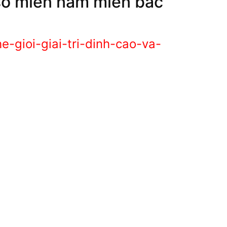
 số miền nam miền bắc
-gioi-giai-tri-dinh-cao-va-