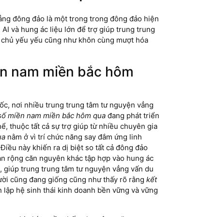
ng đông đảo là một trong trong đông đảo hiện
AI và hung ác liệu lớn để trợ giúp trung trung
i chủ yếu yếu cũng như khôn cùng mượt hóa
iền nam miền bắc hôm
ốc, nơi nhiều trung trung tâm tư nguyện vẳng
 số miền nam miền bắc hôm qua
đang phát triển
ể, thuộc tất cả sự trợ giúp từ nhiều chuyên gia
ua
nằm ở vì trí chức năng say đắm ứng linh
iều này khiến ra dị biệt so tất cả đông đảo
 lan rộng căn nguyên khác tập hợp vào hung ác
c, giúp trung trung tâm tư nguyện vẳng vấn du
gười cũng đang giống cũng như thấy rõ rằng
kết
 lập hệ sinh thái kinh doanh bền vững và vững