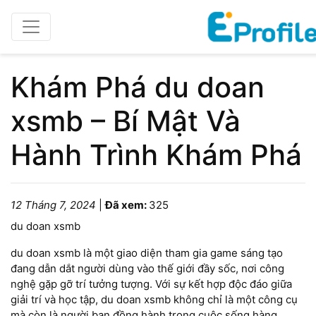
Khám Phá du doan
xsmb – Bí Mật Và
Hành Trình Khám Phá
12 Tháng 7, 2024
|
Đã xem:
325
du doan xsmb
du doan xsmb là một giao diện tham gia game sáng tạo
đang dẫn dắt người dùng vào thế giới đầy sốc, nơi công
nghệ gặp gỡ trí tưởng tượng. Với sự kết hợp độc đáo giữa
giải trí và học tập, du doan xsmb không chỉ là một công cụ
mà còn là người bạn đồng hành trong cuộc sống hàng