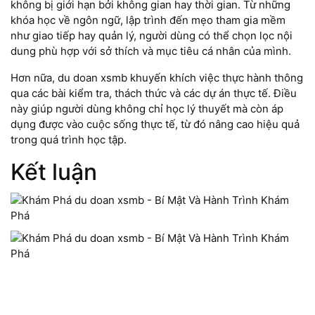
không bị giới hạn bởi không gian hay thời gian. Từ những
khóa học về ngôn ngữ, lập trình đến mẹo tham gia mềm
như giao tiếp hay quản lý, người dùng có thể chọn lọc nội
dung phù hợp với sở thích và mục tiêu cá nhân của mình.
Hơn nữa, du doan xsmb khuyến khích việc thực hành thông
qua các bài kiểm tra, thách thức và các dự án thực tế. Điều
này giúp người dùng không chỉ học lý thuyết mà còn áp
dụng được vào cuộc sống thực tế, từ đó nâng cao hiệu quả
trong quá trình học tập.
Kết luận