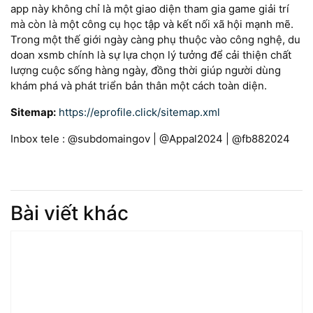
app này không chỉ là một giao diện tham gia game giải trí
mà còn là một công cụ học tập và kết nối xã hội mạnh mẽ.
Trong một thế giới ngày càng phụ thuộc vào công nghệ, du
doan xsmb chính là sự lựa chọn lý tưởng để cải thiện chất
lượng cuộc sống hàng ngày, đồng thời giúp người dùng
khám phá và phát triển bản thân một cách toàn diện.
Sitemap:
https://eprofile.click/sitemap.xml
Inbox tele : @subdomaingov | @Appal2024 | @fb882024
Bài viết khác