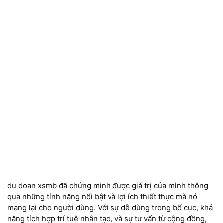
du doan xsmb đã chứng minh được giá trị của mình thông
qua những tính năng nổi bật và lợi ích thiết thực mà nó
mang lại cho người dùng. Với sự dễ dùng trong bố cục, khả
năng tích hợp trí tuệ nhân tạo, và sự tư vấn từ cộng đồng,