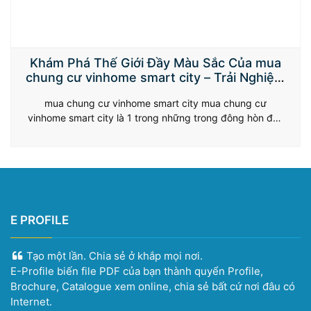
Khám Phá Thế Giới Đầy Màu Sắc Của mua
chung cư vinhome smart city – Trải Nghiệm
Đỉnh Cao Trực Tuyến
mua chung cư vinhome smart city mua chung cư
vinhome smart city là 1 trong những trong đông hòn đảo
trong phần lớn nền tảng căn nguyên hầu hết lúc}{đặt hầu
hết lúc}{đặt cược trông khôn cùng nổi nhảy bao gồm tới
mang lại đông hòn đảo thành cục trải nghiệm đông hòn
đảo trải…
E PROFILE
Tạo một lần. Chia sẻ ở khắp mọi nơi.
E-Profile biến file PDF của bạn thành quyển Profile,
Brochure, Catalogue xem online, chia sẻ bất cứ nơi đâu có
Internet.