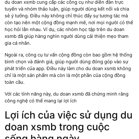
du doan xsmb cung cấp các công cụ như diễn đàn trực
tuyến và nhóm thảo luận, giúp người dùng kết nối và chia
sẻ ý tưởng. Điều này không chỉ thúc đẩy sự tương tác mà
còn tạo nên một cộng đồng mạnh mẽ, nơi mọi người có thể
học hỏi lẫn nhau. Ví dụ, các nhóm học tập trên du doan
xsmb đã giúp hàng nghìn người dùng cải thiện mẹo tham
gia cá nhân.
Ngoài ra, công cụ tư vấn cộng đồng còn bao gồm hệ thống
bình chọn và đánh giá, giúp người dùng đóng góp vào sự
phát triển của app. Điều này làm cho du doan xsmb không
chỉ là một sản phẩm mà còn là một phần của cộng đồng
toàn cầu.
Với các tính năng này, du doan xsmb đã chứng minh rằng
công nghệ có thể mang lại lợi ích
Lợi ích của việc sử dụng du
doan xsmb trong cuộc
sống hàng ngày