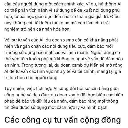
cầu của người dùng một cách chính xác. Ví dụ, hệ thống AI
có thể phân tích hành vi sử dụng để đề xuất nội dung phù
hợp, từ bài học giáo dục đến các trò tham gia giải trí. Điều
này không chỉ tiết kiệm thời gian mà còn làm cho trải
nghiệm trở nên cá nhân hóa hơn.
Với sự tư vấn của AI, du doan xsmb còn có khả năng phát
hiện và ngăn chặn các nội dung tiêu cực, đảm bảo môi
trường sử dụng bảo mật cao và lành mạnh. Người dùng có
thể yên tâm khám phá mà không lo ngại về vấn đề đảm bảo
an ninh. Trong tương lai, du doan xsmb dự kiến sẽ mở rộng
AI để tư vấn các lĩnh vực như y tế và tài chính, mang lại giá
trị lớn hơn cho người dùng.
Tuy nhiên, việc tích hợp AI cũng đòi hỏi sự cân bằng giữa
công nghệ và đạo đức. du doan xsmb đã thực hiện các biện
pháp để bảo vệ dữ liệu cá nhân, đảm bảo rằng mọi thông
tin đều được sử dụng một cách hợp lý và minh bạch.
Các công cụ tư vấn cộng đồng