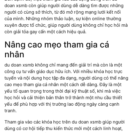
doan xsmb còn giúp người dùng dễ dàng tìm được những
người có cùng sở thích, từ đó mở rộng mạng lưới kết nối
của mình. Những nhóm thảo luận, sự kiện online thường
xuyên được tổ chức, giúp người dùng không chỉ học hỏi mà
còn giải tỏa gay cấn một cách hiệu quả.
Nâng cao mẹo tham gia cá
nhân
du doan xsmb không chỉ mang đến giải trí mà còn là một
công cụ tư vấn giáo dục hữu ích. Với nhiều khóa học trực
tuyến và nội dung học tập đa dạng, người dùng có thể nâng
cao mẹo tham gia cá nhân một cách dễ dàng. Đây là một
yếu tố quan trọng trong thời đại kỹ thuật số, khi mà việc
học hỏi và cải thiện bản thân trở thành một nhu cầu thiết
yếu để phù hợp với thị trường lao động ngày càng cạnh
tranh.
Tham gia vào các khóa học trên du doan xsmb giúp người
dùng có cơ hội tiếp thu kiến thức mới một cách linh hoạt,