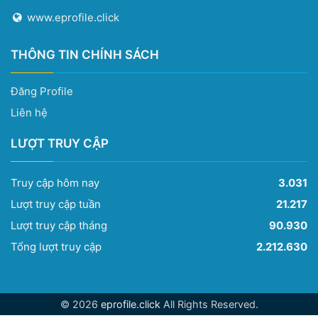
www.eprofile.click
THÔNG TIN CHÍNH SÁCH
Đăng Profile
Liên hệ
LƯỢT TRUY CẬP
Truy cập hôm nay
3.031
Lượt truy cập tuần
21.217
Lượt truy cập tháng
90.930
Tổng lượt truy cập
2.212.630
© 2026
eprofile.click
All Rights Reserved.