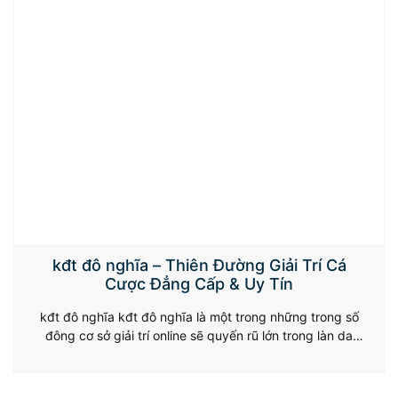
kđt đô nghĩa – Thiên Đường Giải Trí Cá
Cược Đẳng Cấp & Uy Tín
kđt đô nghĩa kđt đô nghĩa là một trong những trong số
đông cơ sở giải trí online sẽ quyến rũ lớn trong làn da
đình hữu cá online Việt Nam. Với sự nhiều dạng loại về
loạt game, vẻ bên kế bên thân yêu cùng hầu như event
khuyến mại đắm đuối, kđt đô…