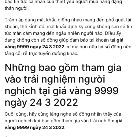
bảo tin tức cá nhân của thiết yếu người mua hàng dạng
thân người.
Tránh áp dụng mật khẩu giống nhau mang đến phổ quát tài
khoản, thế kỉnh đổi mật khẩu định kỳ cùng không san sẻ tin
tức mẫn cảm mang đến ngẫu nhiên người nào. Điều ấy
đang không còn số đông giúp đảm bảo tài khoản tại
giá
vàng 9999 ngày 24 3 2022
cơ mà hơn nữa tại số đông nền
tảng cỗi rễ trực tuyến đường khác.
Những bao gồm tham gia
vào trải nghiệm người
nghịch tại giá vàng 9999
ngày 24 3 2022
Cuối cùng, hãy cùng lắng nghe số đông nhấn thấy của
người nghịch khi bao gồm tham gia vào trải nghiệm
giá
vàng 9999 ngày 24 3 2022
.