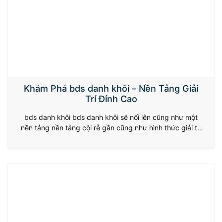
Khám Phá bds danh khôi – Nền Tảng Giải
Trí Đỉnh Cao
bds danh khôi bds danh khôi sẽ nổi lên cũng như một
nền tảng nền tảng cội rễ gần cũng như hình thức giải trí
cược đứng đầu tại toàn dung dịch, chăm cung ứng mang
lại thiết yếu gia đình đọc giả số đông thực đối chọi phần
đông từ cá cược thể thao…