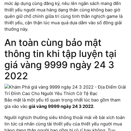
mức áp dụng cùng đăng ký, nêu lên ngân sách mang đến
thiết yếu người mua hàng dạng thân cùng không bao giờ
quên giữ chổ chính giữa trí cùng tinh thần nghịch game là
thiết yếu, cận thận lúc mua quá dựa dẫm vào số đông giải
thưởng này.
An toàn cùng bảo mật
thông tin khi tập luyện tại
giá vàng 9999 ngày 24 3
2022
Bảo mật là một yếu tố quan trọng nhất lúc bao gồm tham
gia vào vào
giá vàng 9999 ngày 24 3 2022
.
Người nghịch thường siêu không thoải mái về bài xích toán
tin tức cá nhân cùng tài thiết yếu của thiết yếu người mua
hàng dạng thân người bao gồm bị rò rỉ hay không. Tuy