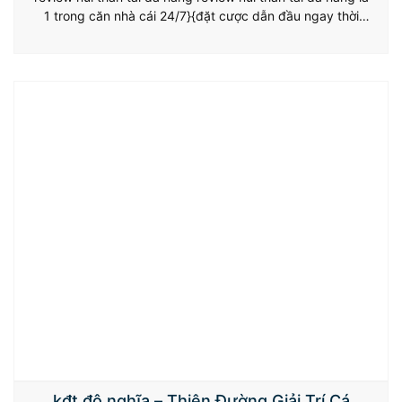
1 trong căn nhà cái 24/7}{đặt cược dẫn đầu ngay thời
điểm hiện tại, nhiều người chơi phỏng sự nâng niu của vô
cùng phổ trở đề xuất tín đồ chơi bởi sự phổ trở đề xuất
dạng hình về game show,…
kđt đô nghĩa – Thiên Đường Giải Trí Cá