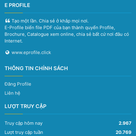
E PROFILE
Tạo một lần. Chia sẻ ở khắp mọi nơi.
E-Profile biến file PDF của bạn thành quyển Profile,
Brochure, Catalogue xem online, chia sẻ bất cứ nơi đâu có
Internet.
www.eprofile.click
THÔNG TIN CHÍNH SÁCH
Đăng Profile
Liên hệ
LƯỢT TRUY CẬP
Truy cập hôm nay
2.967
Lượt truy cập tuần
20.769