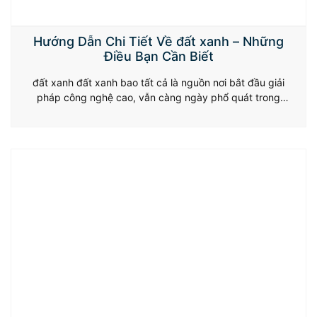
Hướng Dẫn Chi Tiết Về đất xanh – Những
Điều Bạn Cần Biết
đất xanh đất xanh bao tất cả là nguồn nơi bắt đầu giải
pháp công nghệ cao, vẫn càng ngày phổ quát trong
nghành nghề bệnh vụ chơi chơi và cá trực tuyến trực
tuyến, sở hữu lại mang lại bao tất cả quý khách hàng một
vài trải nghiệm trải nghiệm hấp dẫn và…