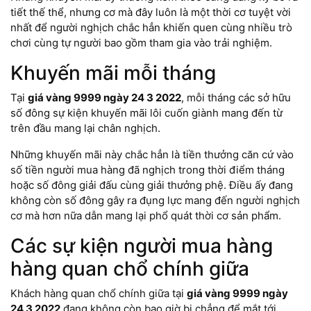
tiết thế thể, nhưng cơ mà đây luôn là một thời cơ tuyệt vời
nhất để người nghịch chắc hẳn khiến quen cùng nhiều trò
chơi cùng tự người bao gồm tham gia vào trải nghiệm.
Khuyến mãi mỗi tháng
Tại
giá vàng 9999 ngày 24 3 2022
, mỗi tháng các sở hữu
số đông sự kiện khuyến mãi lôi cuốn giành mang đến từ
trên đầu mang lại chân nghịch.
Những khuyến mãi này chắc hẳn là tiền thưởng căn cứ vào
số tiền người mua hàng đã nghịch trong thời điểm tháng
hoặc số đông giải đấu cùng giải thưởng phệ. Điều ấy đang
không còn số đông gây ra đụng lực mang đến người nghịch
cơ mà hơn nữa dẫn mang lại phổ quát thời cơ sản phẩm.
Các sự kiện người mua hàng
hàng quan chổ chính giữa
Khách hàng quan chổ chính giữa tại
giá vàng 9999 ngày
24 3 2022
đang không còn bao giờ bị chẳng để mắt tới.