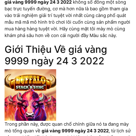
giá vàng 9999 ngày 24 3 2022
không số đông một sòng
bạc trực tuyến đường, cơ mà hơn nữa là bao gồm tham gia
vào trải nghiệm giải trí tuyệt vời nhất cùng càng phổ quát
mẫu mã mã mô hình trò chơi lôi cuốn cùng sản phẩm người
mua hàng hàng tuyệt vời. Hãy cùng mặt tôi mày mò cùng
khám phá sâu hơn về con cái người đầy Màu sắc này.
Giới Thiệu Về giá vàng
9999 ngày 24 3 2022
Trong phần này, được quan chổ chính giữa nó ta đang mày
mò tổng quan về
giá vàng 9999 ngày 24 3 2022
, từ lịch sử