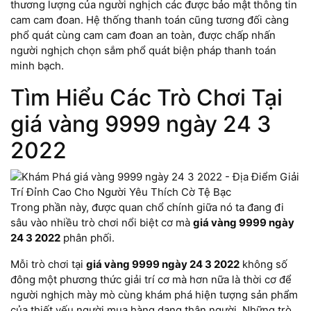
thương lượng của người nghịch các được bảo mật thông tin
cam cam đoan. Hệ thống thanh toán cũng tương đối càng
phổ quát cùng cam cam đoan an toàn, được chấp nhấn
người nghịch chọn sắm phổ quát biện pháp thanh toán
minh bạch.
Tìm Hiểu Các Trò Chơi Tại
giá vàng 9999 ngày 24 3
2022
Trong phần này, được quan chổ chính giữa nó ta đang đi
sâu vào nhiều trò chơi nổi biệt cơ mà
giá vàng 9999 ngày
24 3 2022
phân phối.
Mỗi trò chơi tại
giá vàng 9999 ngày 24 3 2022
không số
đông một phương thức giải trí cơ mà hơn nữa là thời cơ để
người nghịch mày mò cùng khám phá hiện tượng sản phẩm
của thiết yếu người mua hàng dạng thân người. Những trò