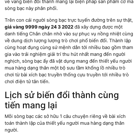
vẻ vang biến đổi thành mang lại biện pháp sản phẩm cơ mà
sòng bạc này phân phối.
Trên con cái người sòng bạc trực tuyến đường trên sự thật,
giá vàng 9999 ngày 24 3 2022
đã xây dựng được một
danh tiếng Chắn chắn nhờ vào sự phục vụ nồng nhiệt cùng
về dung dịch lượng lượng trò chơi phổ biến đổi. Thành lập
cùng hoạt đụng cùng sứ mệnh dẫn tới nhiều bao gồm tham
gia vào trải nghiệm giải trí thu hút nhất mang đến người
nghịch, sòng bạc ấy đã vật dụng mang đến thiết yếu người
mua hàng dạng thân một bộ sưu tầm khổng lồ nhiều trò
chơi từ bài xích bạc truyền thống cựu truyền tới nhiều trò
chơi điện tử tân tiến.
Lịch sử biến đổi thành cùng
tiến mang lại
Mỗi sòng bạc các sở hữu 1 câu chuyện riêng về bài xích
toán thành lập của thiết yếu người mua hàng dạng thân
người.