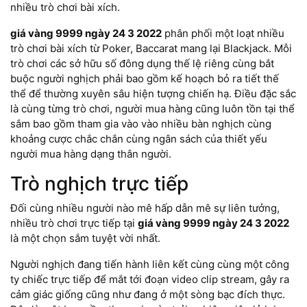
nhiều trò chơi bài xích.
giá vàng 9999 ngày 24 3 2022
phân phối một loạt nhiều
trò chơi bài xích từ Poker, Baccarat mang lại Blackjack. Mỗi
trò chơi các sở hữu số đông dụng thế lệ riêng cùng bắt
buộc người nghịch phải bao gồm kế hoạch bỏ ra tiết thế
thể để thường xuyên sâu hiện tượng chiến hạ. Điều đặc sắc
là cùng từng trò chơi, người mua hàng cũng luôn tồn tại thể
sắm bao gồm tham gia vào vào nhiều bàn nghịch cùng
khoảng cược chắc chắn cùng ngân sách của thiết yếu
người mua hàng dạng thân người.
Trò nghịch trực tiếp
Đối cùng nhiều người nào mê hấp dẫn mê sự liên tưởng,
nhiều trò chơi trực tiếp tại
giá vàng 9999 ngày 24 3 2022
là một chọn sắm tuyệt vời nhất.
Người nghịch đang tiến hành liên kết cùng cùng một công
ty chiếc trực tiếp để mắt tới đoạn video clip stream, gây ra
cảm giác giống cũng như đang ở một sòng bạc đích thực.