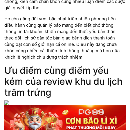
chóng, kiên cầm chắn khôn cùng nhiều luận điểm các được
giải quyết kịp thời.
Họ còn gắng đổi vượt bậc phát triển nhiều phương tiện
điều hành cùng quản lý báo mang đến biết phổ thông
thông tin tài khoản, khiến mang đến thiết yếu bản thân
theo dõi lịch sử dân tộc bàn giao bệnh dịch thanh toán
cùng đặt con số giới hạn cá online. Điều này đang chưa
khôn cùng nhiều cải thiện tính thông thoáng mà hơn nữa
khích lệ nghịch chịu đựng trách nhiệm.
Ưu điểm cùng điểm yếu
kém của review khu du lịch
trăm trứng