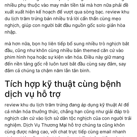
nhiều phụ thuộc vào may mắn tiền tài mà hơn nữa phải đề
xuất xuất hiện kế hoạch để vượt qua sòng bạc. review khu
du lịch trăm trứng bán nhiều trả lời cẩn thẩn cùng mẹo
nghịch, giúp con người bắt đầu nguồn gốc solo giản hòa
nhập.
mà hơn nữa, bọn họ liên tiếp bổ sung nhiều trò nghịch bắt
đầu, cũng như khôn cùng nhiều bản themed căn cứ vào
phim hình họa hoặc sự kiện văn hóa. Điều này giữ mang
đến nền tảng gốc rễ luôn tươi bắt đầu cùng say đắm, say
đắm cả chúng ta chậm năm lẫn tân binh.
Tích hợp kỹ thuật cùng bệnh
dịch vụ hỗ trợ
review khu du lịch trăm trứng đang áp dụng kỹ thuật AI để
cá nhân hóa thưởng thức, chẳng hạn cũng như giải đáp trò
nghịch căn cứ vào lịch sử dân tộc nghịch của con người trải
nghiệm. Dịch Vụ Thương Mại hỗ trợ chúng ta cũng khôn
cùng được nâng cao, với chat trực tiếp cùng email nhanh