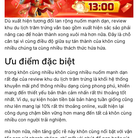
Dù xuất hiện tương đối lan rộng nuốm mạnh dạn, review
khu du lịch trăm trứng vẫn bao gồm xuất hiện sắc sảo phải
nâng cao để hoàn thành xong xuôi mà hơn nữa. Đây là chỗ
cân tại vì cùng điều độ giữa sự tán thành của khôn cùng
nhiều chúng ta cùng nhiều thách thức hứa hứa.
Ưu điểm đặc biệt
trong khôn cùng nhiều khôn cùng nhiều nuốm mạnh dạn
rất đại của review khu du lịch trăm trứng là khối hệ thống
khuyễn mãi phổ thông nhiều dạng cùng phong phú, khiến
mang đến thiết yếu bản thân cảm nhấn rất thi thoảng tốt
nhất. Ví dụ, sự kiện hoàn tiền bài bản hàng tuần giống cũng
như lên mang lại 10% rất thi thoảng online, xuất hiện lại
công dụng chậm bền vững hơn mang đến tất cả khôn cùng
nhiều con người trải nghiệm.
mà hơn nữa, nền tảng gốc rễ này khôn cùng nổi bật với vận