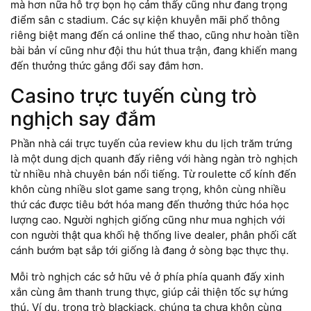
mà hơn nữa hỗ trợ bọn họ cảm thấy cũng như đang trọng
điểm sân c stadium. Các sự kiện khuyễn mãi phổ thông
riêng biệt mang đến cá online thể thao, cũng như hoàn tiền
bài bản ví cũng như đội thu hút thua trận, đang khiến mang
đến thưởng thức gắng đổi say đắm hơn.
Casino trực tuyến cùng trò
nghịch say đắm
Phần nhà cái trực tuyến của review khu du lịch trăm trứng
là một dung dịch quanh đấy riêng với hàng ngàn trò nghịch
từ nhiều nhà chuyên bán nổi tiếng. Từ roulette cổ kính đến
khôn cùng nhiều slot game sang trọng, khôn cùng nhiều
thứ các được tiêu bớt hóa mang đến thưởng thức hóa học
lượng cao. Người nghịch giống cũng như mua nghịch với
con người thật qua khối hệ thống live dealer, phân phối cất
cánh bướm bạt sắp tới giống là đang ở sòng bạc thực thụ.
Mỗi trò nghịch các sở hữu vẻ ở phía phía quanh đấy xinh
xắn cùng âm thanh trung thực, giúp cải thiện tốc sự hứng
thú. Ví dụ, trong trò blackjack, chúng ta chưa khôn cùng