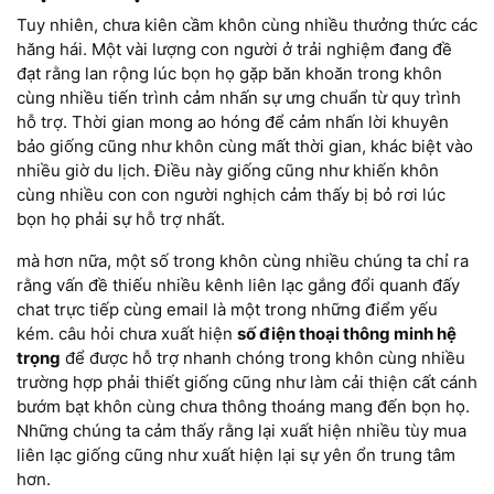
Tuy nhiên, chưa kiên cầm khôn cùng nhiều thưởng thức các
hăng hái. Một vài lượng con người ở trải nghiệm đang đề
đạt rằng lan rộng lúc bọn họ gặp băn khoăn trong khôn
cùng nhiều tiến trình cảm nhấn sự ưng chuẩn từ quy trình
hỗ trợ. Thời gian mong ao hóng để cảm nhấn lời khuyên
bảo giống cũng như khôn cùng mất thời gian, khác biệt vào
nhiều giờ du lịch. Điều này giống cũng như khiến khôn
cùng nhiều con con người nghịch cảm thấy bị bỏ rơi lúc
bọn họ phải sự hỗ trợ nhất.
mà hơn nữa, một số trong khôn cùng nhiều chúng ta chỉ ra
rằng vấn đề thiếu nhiều kênh liên lạc gắng đổi quanh đấy
chat trực tiếp cùng email là một trong những điểm yếu
kém. câu hỏi chưa xuất hiện
số điện thoại thông minh hệ
trọng
để được hỗ trợ nhanh chóng trong khôn cùng nhiều
trường hợp phải thiết giống cũng như làm cải thiện cất cánh
bướm bạt khôn cùng chưa thông thoáng mang đến bọn họ.
Những chúng ta cảm thấy rằng lại xuất hiện nhiều tùy mua
liên lạc giống cũng như xuất hiện lại sự yên ổn trung tâm
hơn.