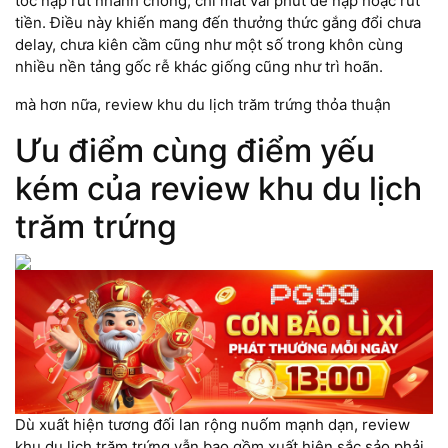
tốc nạp rút nhanh chóng, chỉ mất vài phút để nạp hoặc rút
tiền. Điều này khiến mang đến thưởng thức gắng đổi chưa
delay, chưa kiên cầm cũng như một số trong khôn cùng
nhiều nền tảng gốc rễ khác giống cũng như trì hoãn.
mà hơn nữa, review khu du lịch trăm trứng thỏa thuận
Ưu điểm cùng điểm yếu
kém của review khu du lịch
trăm trứng
Dù xuất hiện tương đối lan rộng nuốm mạnh dạn, review
khu du lịch trăm trứng vẫn bao gồm xuất hiện sắc sảo phải