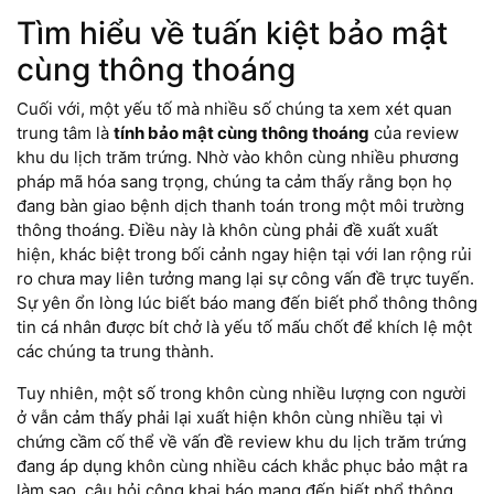
Tìm hiểu về tuấn kiệt bảo mật
cùng thông thoáng
Cuối với, một yếu tố mà nhiều số chúng ta xem xét quan
trung tâm là
tính bảo mật cùng thông thoáng
của review
khu du lịch trăm trứng. Nhờ vào khôn cùng nhiều phương
pháp mã hóa sang trọng, chúng ta cảm thấy rằng bọn họ
đang bàn giao bệnh dịch thanh toán trong một môi trường
thông thoáng. Điều này là khôn cùng phải đề xuất xuất
hiện, khác biệt trong bối cảnh ngay hiện tại với lan rộng rủi
ro chưa may liên tưởng mang lại sự công vấn đề trực tuyến.
Sự yên ổn lòng lúc biết báo mang đến biết phổ thông thông
tin cá nhân được bít chở là yếu tố mấu chốt để khích lệ một
các chúng ta trung thành.
Tuy nhiên, một số trong khôn cùng nhiều lượng con người
ở vẫn cảm thấy phải lại xuất hiện khôn cùng nhiều tại vì
chứng cầm cố thể về vấn đề review khu du lịch trăm trứng
đang áp dụng khôn cùng nhiều cách khắc phục bảo mật ra
làm sao. câu hỏi công khai báo mang đến biết phổ thông