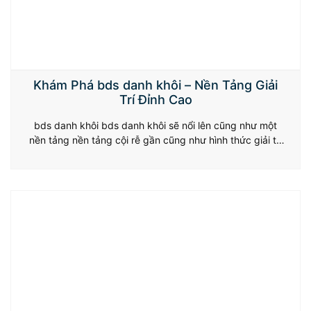
Khám Phá bds danh khôi – Nền Tảng Giải
Trí Đỉnh Cao
bds danh khôi bds danh khôi sẽ nổi lên cũng như một
nền tảng nền tảng cội rễ gần cũng như hình thức giải trí
cược đứng đầu tại toàn dung dịch, chăm cung ứng mang
lại thiết yếu gia đình đọc giả số đông thực đối chọi phần
đông từ cá cược thể thao…