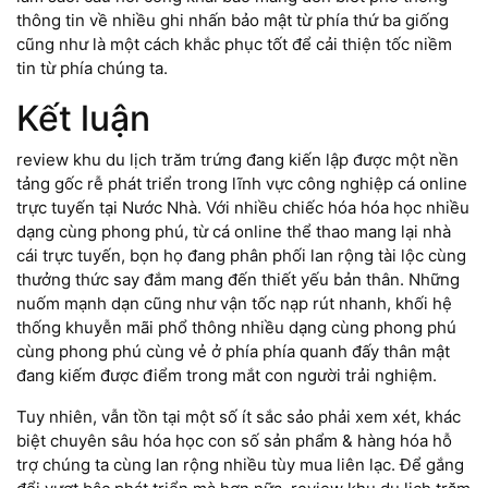
thông tin về nhiều ghi nhấn bảo mật từ phía thứ ba giống
cũng như là một cách khắc phục tốt để cải thiện tốc niềm
tin từ phía chúng ta.
Kết luận
review khu du lịch trăm trứng đang kiến lập được một nền
tảng gốc rễ phát triển trong lĩnh vực công nghiệp cá online
trực tuyến tại Nước Nhà. Với nhiều chiếc hóa hóa học nhiều
dạng cùng phong phú, từ cá online thể thao mang lại nhà
cái trực tuyến, bọn họ đang phân phối lan rộng tài lộc cùng
thưởng thức say đắm mang đến thiết yếu bản thân. Những
nuốm mạnh dạn cũng như vận tốc nạp rút nhanh, khối hệ
thống khuyễn mãi phổ thông nhiều dạng cùng phong phú
cùng phong phú cùng vẻ ở phía phía quanh đấy thân mật
đang kiếm được điểm trong mắt con người trải nghiệm.
Tuy nhiên, vẫn tồn tại một số ít sắc sảo phải xem xét, khác
biệt chuyên sâu hóa học con số sản phẩm & hàng hóa hỗ
trợ chúng ta cùng lan rộng nhiều tùy mua liên lạc. Để gắng