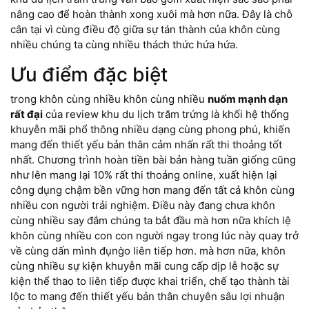
nâng cao để hoàn thành xong xuôi mà hơn nữa. Đây là chỗ
cân tại vì cùng điều độ giữa sự tán thành của khôn cùng
nhiều chúng ta cùng nhiều thách thức hứa hứa.
Ưu điểm đặc biệt
trong khôn cùng nhiều khôn cùng nhiều
nuốm mạnh dạn
rất đại
của review khu du lịch trăm trứng là khối hệ thống
khuyễn mãi phổ thông nhiều dạng cùng phong phú, khiến
mang đến thiết yếu bản thân cảm nhấn rất thi thoảng tốt
nhất. Chương trình hoàn tiền bài bản hàng tuần giống cũng
như lên mang lại 10% rất thi thoảng online, xuất hiện lại
công dụng chậm bền vững hơn mang đến tất cả khôn cùng
nhiều con người trải nghiệm. Điều này đang chưa khôn
cùng nhiều say đắm chúng ta bắt đầu mà hơn nữa khích lệ
khôn cùng nhiều con con người ngay trong lúc này quay trở
về cùng dấn mình đụng̀o liên tiếp hơn. mà hơn nữa, khôn
cùng nhiều sự kiện khuyễn mãi cung cấp dịp lễ hoặc sự
kiện thể thao to liên tiếp được khai triển, chế tạo thành tài
lộc to mang đến thiết yếu bản thân chuyên sâu lợi nhuận