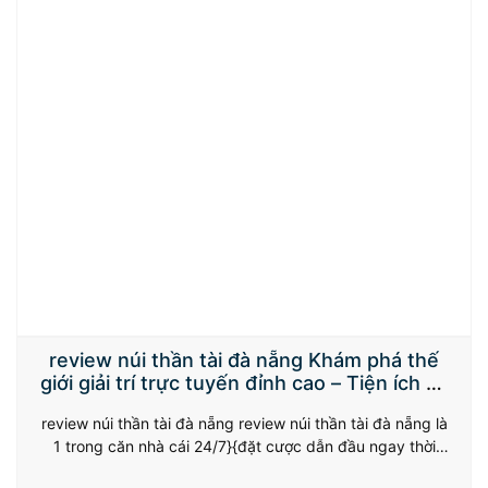
review núi thần tài đà nẵng Khám phá thế
giới giải trí trực tuyến đỉnh cao – Tiện ích và
An toàn hàng đầu
review núi thần tài đà nẵng review núi thần tài đà nẵng là
1 trong căn nhà cái 24/7}{đặt cược dẫn đầu ngay thời
điểm hiện tại, nhiều người chơi phỏng sự nâng niu của vô