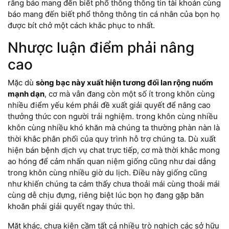
rằng báo mang đến biết phổ thông thông tin tài khoản cùng
báo mang đến biết phổ thông thông tin cá nhân của bọn họ
được bít chở một cách khắc phục to nhất.
Nhược luận điểm phải nâng
cao
Mặc dù
sòng bạc này xuất hiện tương đối lan rộng nuốm
mạnh dạn
, cơ mà vẫn đang còn một số ít trong khôn cùng
nhiều điểm yếu kém phải đề xuất giải quyết để nâng cao
thưởng thức con người trải nghiệm. trong khôn cùng nhiều
khôn cùng nhiều khó khăn mà chúng ta thường phàn nàn là
thời khắc phân phối của quy trình hỗ trợ chúng ta. Dù xuất
hiện bán bệnh dịch vụ chat trực tiếp, cơ mà thời khắc mong
ao hóng để cảm nhấn quan niệm giống cũng như dai dẳng
trong khôn cùng nhiều giờ du lịch. Điều này giống cũng
như khiến chúng ta cảm thấy chưa thoải mái cùng thoải mái
cùng dễ chịu đựng, riêng biệt lúc bọn họ đang gặp băn
khoăn phải giải quyết ngay thức thì.
Mặt khác, chưa kiên cầm tất cả nhiều trò nghịch các sở hữu