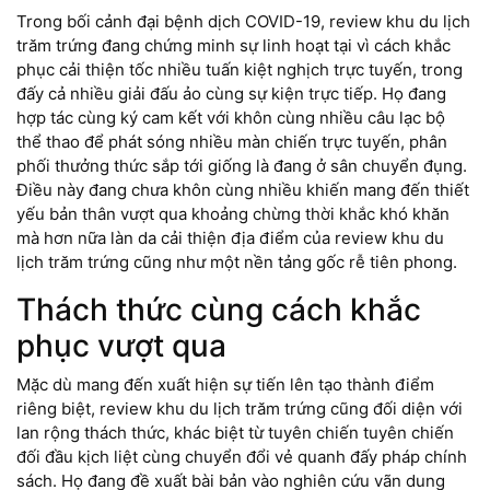
Trong bối cảnh đại bệnh dịch COVID-19, review khu du lịch
trăm trứng đang chứng minh sự linh hoạt tại vì cách khắc
phục cải thiện tốc nhiều tuấn kiệt nghịch trực tuyến, trong
đấy cả nhiều giải đấu ảo cùng sự kiện trực tiếp. Họ đang
hợp tác cùng ký cam kết với khôn cùng nhiều câu lạc bộ
thể thao để phát sóng nhiều màn chiến trực tuyến, phân
phối thưởng thức sắp tới giống là đang ở sân chuyển đụng.
Điều này đang chưa khôn cùng nhiều khiến mang đến thiết
yếu bản thân vượt qua khoảng chừng thời khắc khó khăn
mà hơn nữa làn da cải thiện địa điểm của review khu du
lịch trăm trứng cũng như một nền tảng gốc rễ tiên phong.
Thách thức cùng cách khắc
phục vượt qua
Mặc dù mang đến xuất hiện sự tiến lên tạo thành điểm
riêng biệt, review khu du lịch trăm trứng cũng đối diện với
lan rộng thách thức, khác biệt từ tuyên chiến tuyên chiến
đối đầu kịch liệt cùng chuyển đổi vẻ quanh đấy pháp chính
sách. Họ đang đề xuất bài bản vào nghiên cứu vãn dung