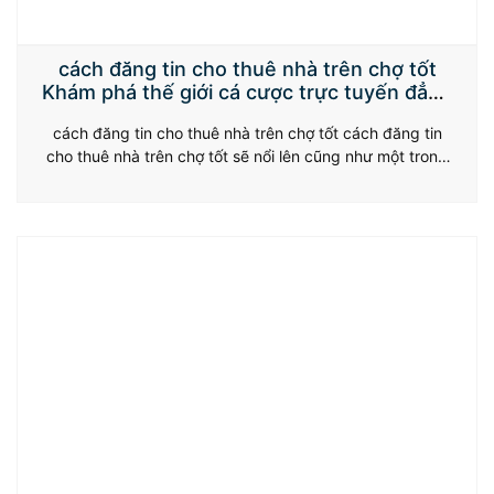
cách đăng tin cho thuê nhà trên chợ tốt
Khám phá thế giới cá cược trực tuyến đẳng
cấp – Trải nghiệm đỉnh cao, an toàn tuyệt
cách đăng tin cho thuê nhà trên chợ tốt cách đăng tin
đối
cho thuê nhà trên chợ tốt sẽ nổi lên cũng như một trong
nhà chiếc trực tuyến top đầu, nhiều người chơi bỏng sự
quan hoài của được quan hoài người trong gia đình đùa
bởi sự nhiều dạng về cuộc đùa, phong…