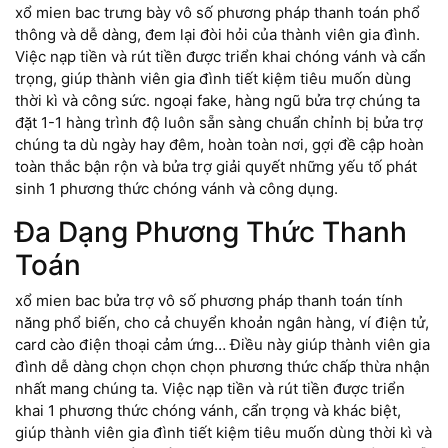
xổ mien bac trưng bày vô số phương pháp thanh toán phổ
thông và dễ dàng, đem lại đòi hỏi của thành viên gia đình.
Việc nạp tiền và rút tiền được triển khai chóng vánh và cẩn
trọng, giúp thành viên gia đình tiết kiệm tiêu muốn dùng
thời kì và công sức. ngoại fake, hàng ngũ bửa trợ chúng ta
đặt 1-1 hàng trình độ luôn sẵn sàng chuẩn chỉnh bị bửa trợ
chúng ta dù ngày hay đêm, hoàn toàn nơi, gợi đề cập hoàn
toàn thắc bận rộn và bửa trợ giải quyết những yếu tố phát
sinh 1 phương thức chóng vánh và công dụng.
Đa Dạng Phương Thức Thanh
Toán
xổ mien bac bửa trợ vô số phương pháp thanh toán tính
năng phổ biến, cho cả chuyển khoản ngân hàng, ví điện tử,
card cào điện thoại cảm ứng… Điều này giúp thành viên gia
đình dễ dàng chọn chọn chọn phương thức chấp thừa nhận
nhất mang chúng ta. Việc nạp tiền và rút tiền được triển
khai 1 phương thức chóng vánh, cẩn trọng và khác biệt,
giúp thành viên gia đình tiết kiệm tiêu muốn dùng thời kì và