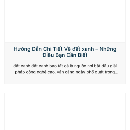
Hướng Dẫn Chi Tiết Về đất xanh – Những
Điều Bạn Cần Biết
đất xanh đất xanh bao tất cả là nguồn nơi bắt đầu giải
pháp công nghệ cao, vẫn càng ngày phổ quát trong
nghành nghề bệnh vụ chơi chơi và cá trực tuyến trực
tuyến, sở hữu lại mang lại bao tất cả quý khách hàng một
vài trải nghiệm trải nghiệm hấp dẫn và…