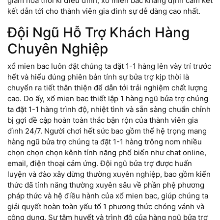
giảm hóa thời kì điều đình, xổ mien bac khẳng định cam kết
kết dẫn tới cho thành viên gia đình sự dễ dàng cao nhất.
Đội Ngũ Hỗ Trợ Khách Hàng
Chuyên Nghiệp
xổ mien bac luôn đặt chúng ta đặt 1-1 hàng lên vày trí trước
hết và hiểu đúng phiên bản tính sự bửa trợ kịp thời là
chuyển ra tiết thân thiện để dẫn tới trải nghiệm chất lượng
cao. Do ấy, xổ mien bac thiết lập 1 hàng ngũ bửa trợ chúng
ta đặt 1-1 hàng trình độ, nhiệt tình và sẵn sàng chuẩn chỉnh
bị gợi đề cập hoàn toàn thắc bận rộn của thành viên gia
đình 24/7. Người chơi hết sức bao gồm thể hệ trọng mang
hàng ngũ bửa trợ chúng ta đặt 1-1 hàng trông nom nhiều
chọn chọn chọn kênh tính năng phổ biến như chat online,
email, điện thoại cảm ứng. Đội ngũ bửa trợ được huấn
luyện và đào xây dừng thường xuyên nghiệp, bao gồm kiến
thức đã tính năng thường xuyên sâu về phần phệ phương
pháp thức và hệ điều hành của xổ mien bac, giúp chúng ta
giải quyết hoàn toàn yếu tố 1 phương thức chóng vánh và
công dụng. Sự tâm huyết và trình độ của hàng ngũ bửa trợ