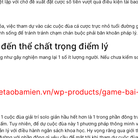
t lập với chớ đề xuất đặt cược số tiền vượt quá điều kiện tài ba
a, việc tham dự vào các cuộc đùa cá cược trực nhỏ tuổi đường 
nh sống để tránh tránh chạm chán buộc phải băn khoăn pháp lý.
đến thể chất trọng điểm lý
g như gây nghiện mang lại 1 số ít lượng người. Nếu chưa kiểm so
etaobamien.vn/wp-products/game-bai-
 1 cuộc đùa giải trí solo giản hầu hết hơn là 1 trong phần đông
tổ ấm. Tuy nhiên, để dự cuộc đùa này 1 phương pháp thông minh 
ản lý với điều hành ngân sách khoa học. Hy vọng rằng qua giới t
i đường với phần đông gì yêu cầu để mắt tới khi tham dự cuộc đùa