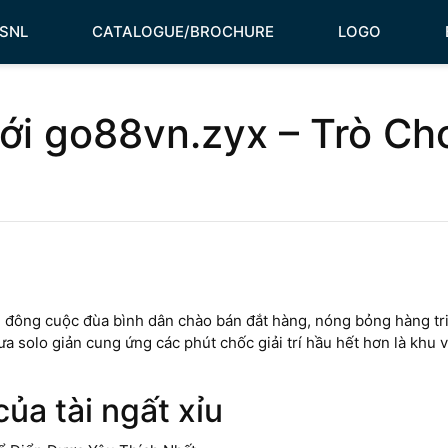
HSNL
CATALOGUE/BROCHURE
LOGO
ới go88vn.zyx – Trò Ch
ần đông cuộc đùa bình dân chào bán đắt hàng, nóng bỏng hàng tri
chưa solo giản cung ứng các phút chốc giải trí hầu hết hơn là khu
của tài ngất xỉu