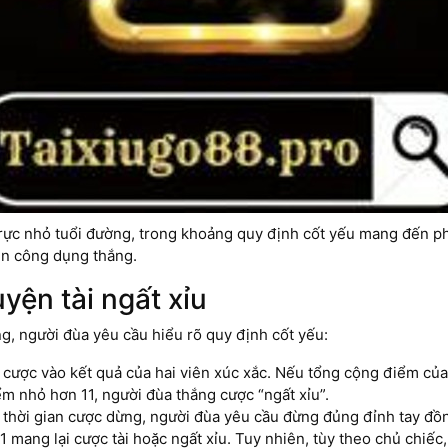
u trực nhỏ tuổi đường, trong khoảng quy định cốt yếu mang đến 
ện công dụng thắng.
uyện tài ngất xỉu
ng, người đùa yêu cầu hiểu rõ quy định cốt yếu:
t cược vào kết quả của hai viên xúc xắc. Nếu tổng cộng điểm của
iểm nhỏ hơn 11, người đùa thắng cược “ngất xỉu”.
 thời gian cược dừng, người đùa yêu cầu đừng đủng đỉnh tay đồng
1:1 mang lại cược tài hoặc ngất xỉu. Tuy nhiên, tùy theo chủ chi