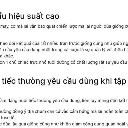
ỉu hiệu suất cao
 may, cơ mà lại vẫn bao quát chiến lược mà lại người đùa giống
Theo dõi kết quả của rất nhiều trận trước giống cũng như giúp n
yêu cầu yêu cầu dùng nhất trong cá cược là sự quản lý với điều 
hà khắc.
họn 1 chủ chiếc trực nhỏ tuổi đường có chất lượng rất sự yêu c
tiếc thường yêu cầu dùng khi tập l
 lầm đáng nuối tiếc thường yêu cầu dùng, liên lụy mang đến kết 
hường đồng ý địa chũm căn cứ vào cảm hứng mà lại hoàn toàn ch
lose lỗ.
ệc đùa lâu quá giống cũng như khiến giảm công dụng quan hoài vớ