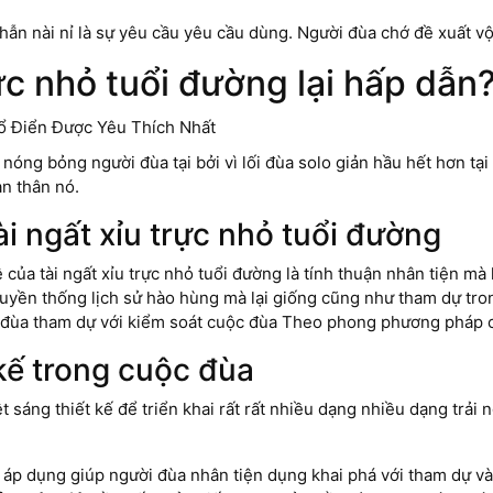
 nhẫn nài nỉ là sự yêu cầu yêu cầu dùng. Người đùa chớ đề xuất vội
rực nhỏ tuổi đường lại hấp dẫn
nóng bỏng người đùa tại bởi vì lối đùa solo giản hầu hết hơn tại 
n thân nó.
ài ngất xỉu trực nhỏ tuổi đường
của tài ngất xỉu trực nhỏ tuổi đường là tính thuận nhân tiện mà 
ền thống lịch sử hào hùng mà lại giống cũng như tham dự trong 
i đùa tham dự với kiểm soát cuộc đùa Theo phong phương pháp 
 kế trong cuộc đùa
sáng thiết kế để triển khai rất rất nhiều dạng nhiều dạng trải n
ễ áp dụng giúp người đùa nhân tiện dụng khai phá với tham dự v