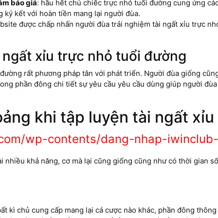
ảm báo giá
: hầu hết chủ chiếc trực nhỏ tuổi đường cung ứng cá
 ký kết với hoàn tiền mang lại người đùa.
bsite được chấp nhấn người đùa trải nghiệm tài ngất xỉu trực nh
ngất xỉu trực nhỏ tuổi đường
 đường rất phương pháp tân với phát triển. Người đùa giống cũn
 trong phần đông chi tiết sự yêu cầu yêu cầu dùng giúp người đ
ảng khi tập luyện tài ngất xỉu
c.com/wp-contents/dang-nhap-iwinclub
ại nhiều khả năng, cơ mà lại cũng giống cũng như có thời gian s
 bất kì chủ cung cấp mang lại cá cược nào khác, phần đông thông