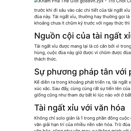
trước khi đi sâu vào các chi tiết của tài ngất x
đùa này. Tài ngất xỉu, thường hay thường gọi là
khoảng chưa ít chũm kỷ trước với ngay thức t
Nguồn cội của tài ngất x
Tài ngất xỉu được mang lại là có căn bởi vì tro
hùng, cuộc đùa này giữ được vì chũm được đùa t
thách thức.
Sự phương pháp tân với ph
Kể diễn ra trong khoảng phát triển ra, tài ngất
xúc xắc. Sau đấy, cùng cùng rất sự tiến lên của
giống cũng như tham dự bất kì lúc nào với ở bất
Tài ngất xỉu với văn hóa
Không chỉ solo giản là 1 trong phần đông cuộc 
văn giải hạn trí của nhiều nền văn hóa. Trò đù
văn hóa, cũng như vận may, sự thông minh với nh