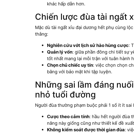
khác hấp dẫn hơn.
Chiến lược đùa tài ngất x
Mặc dù tài ngất xỉu đại dương hết phụ cùng lộc
thắng:
Nghiên cứu vớt lịch sử hào hùng cược
: 
Quản lý vốn
: giữa phần đông chi tiết sự 
tốt nhất mang lại mỗi trận với tuân hành 
Chọn chủ chiếc uy tín
: việc chọn chọn c
bằng với bảo mật khi tập luyện.
Những sai lầm đáng nuối 
nhỏ tuổi đường
Người đùa thường phạm buộc phải 1 số ít ít sai
Cược theo cảm tính
: hầu hết người đùa t
năng này giống cũng như thiết kế đề xuất 
Không kiểm soát được thời gian đùa
: vi