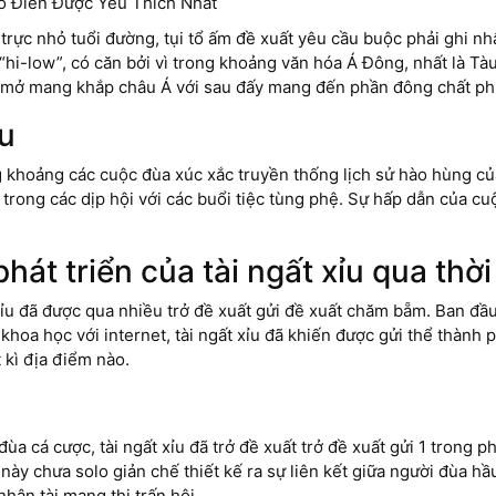
ỉu trực nhỏ tuổi đường, tụi tổ ấm đề xuất yêu cầu buộc phải ghi n
 “hi-low”, có căn bởi vì trong khoảng văn hóa Á Đông, nhất là Tàu
hì mở mang khắp châu Á với sau đấy mang đến phần đông chất p
ỉu
ng khoảng các cuộc đùa xúc xắc truyền thống lịch sử hào hùng củ
rong các dịp hội với các buổi tiệc tùng phệ. Sự hấp dẫn của cuộ
át triển của tài ngất xỉu qua thời
 xỉu đã được qua nhiều trở đề xuất gửi đề xuất chăm bẵm. Ban đầ
 khoa học với internet, tài ngất xỉu đã khiến được gửi thể thành
 kì địa điểm nào.
đùa cá cược, tài ngất xỉu đã trở đề xuất trở đề xuất gửi 1 trong
a này chưa solo giản chế thiết kế ra sự liên kết giữa người đùa 
ân tài mạng thị trấn hội.