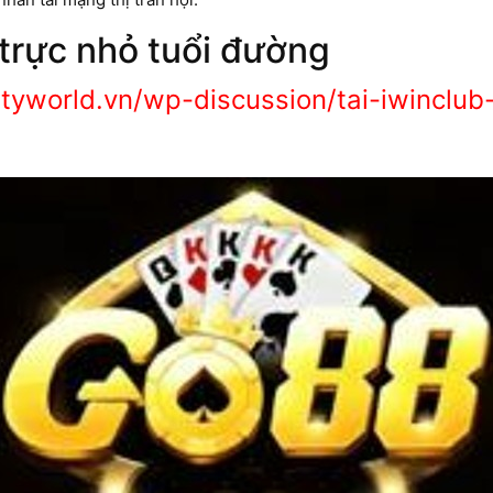
 trực nhỏ tuổi đường
tyworld.vn/wp-discussion/tai-iwinclub