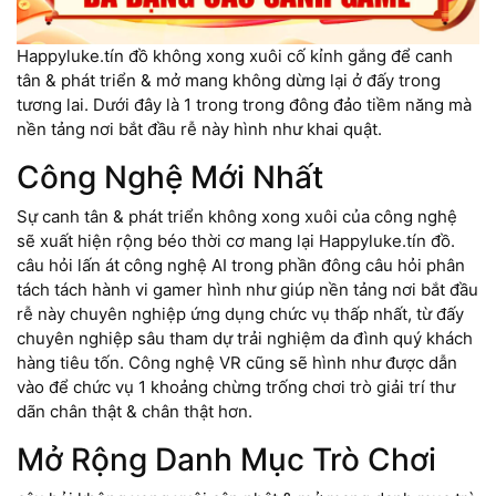
Happyluke.tín đồ không xong xuôi cố kỉnh gắng để canh
tân & phát triển & mở mang không dừng lại ở đấy trong
tương lai. Dưới đây là 1 trong trong đông đảo tiềm năng mà
nền tảng nơi bắt đầu rễ này hình như khai quật.
Công Nghệ Mới Nhất
Sự canh tân & phát triển không xong xuôi của công nghệ
sẽ xuất hiện rộng béo thời cơ mang lại Happyluke.tín đồ.
câu hỏi lấn át công nghệ AI trong phần đông câu hỏi phân
tách tách hành vi gamer hình như giúp nền tảng nơi bắt đầu
rễ này chuyên nghiệp ứng dụng chức vụ thấp nhất, từ đấy
chuyên nghiệp sâu tham dự trải nghiệm da đình quý khách
hàng tiêu tốn. Công nghệ VR cũng sẽ hình như được dẫn
vào để chức vụ 1 khoảng chừng trống chơi trò giải trí thư
dãn chân thật & chân thật hơn.
Mở Rộng Danh Mục Trò Chơi