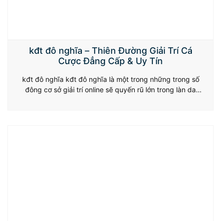
kđt đô nghĩa – Thiên Đường Giải Trí Cá
Cược Đẳng Cấp & Uy Tín
kđt đô nghĩa kđt đô nghĩa là một trong những trong số
đông cơ sở giải trí online sẽ quyến rũ lớn trong làn da
đình hữu cá online Việt Nam. Với sự nhiều dạng loại về
loạt game, vẻ bên kế bên thân yêu cùng hầu như event
khuyến mại đắm đuối, kđt đô…