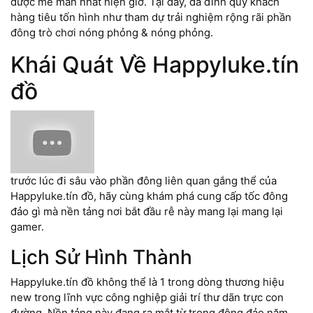
được mê man nhất hiện giờ. Tại đây, da đình quý khách
hàng tiêu tốn hình như tham dự trải nghiệm rộng rãi phần
đông trò chơi nóng phỏng & nóng phỏng.
Khái Quát Về Happyluke.tín
đồ
trước lúc đi sâu vào phần đông liên quan gắng thể của
Happyluke.tín đồ, hãy cùng khám phá cung cấp tốc đông
đảo gì mà nền tảng nơi bắt đầu rễ này mang lại mang lại
gamer.
Lịch Sử Hình Thành
Happyluke.tín đồ không thể là 1 trong dòng thương hiệu
new trong lĩnh vực công nghiệp giải trí thư dãn trực con
đường. Nền tảng này đang ra mắt từ trong đông đảo năm