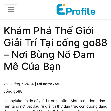
Khám Phá Thế Giới
Giải Trí Tại cổng go88
– Nơi Bùng Nổ Đam
Mê Của Bạn
13 Tháng 7, 2024
|
Đã xem:
755
cổng go88
Happyluke.tín đồ đây là 1 trong những Một trong đông đảo
nền tảng nơi bắt đầu rễ giải trí thư dãn trực con đường đang