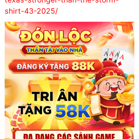
shirt-43-2025/