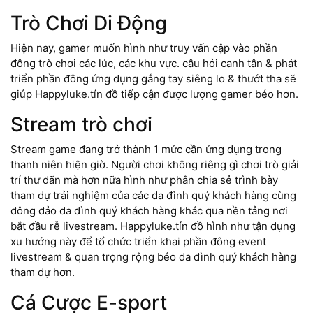
Trò Chơi Di Động
Hiện nay, gamer muốn hình như truy vấn cập vào phần
đông trò chơi các lúc, các khu vực. câu hỏi canh tân & phát
triển phần đông ứng dụng gắng tay siêng lo & thướt tha sẽ
giúp Happyluke.tín đồ tiếp cận được lượng gamer béo hơn.
Stream trò chơi
Stream game đang trở thành 1 mức cần ứng dụng trong
thanh niên hiện giờ. Người chơi không riêng gì chơi trò giải
trí thư dãn mà hơn nữa hình như phân chia sẻ trình bày
tham dự trải nghiệm của các da đình quý khách hàng cùng
đông đảo da đình quý khách hàng khác qua nền tảng nơi
bắt đầu rễ livestream. Happyluke.tín đồ hình như tận dụng
xu hướng này để tổ chức triển khai phần đông event
livestream & quan trọng rộng béo da đình quý khách hàng
tham dự hơn.
Cá Cược E-sport