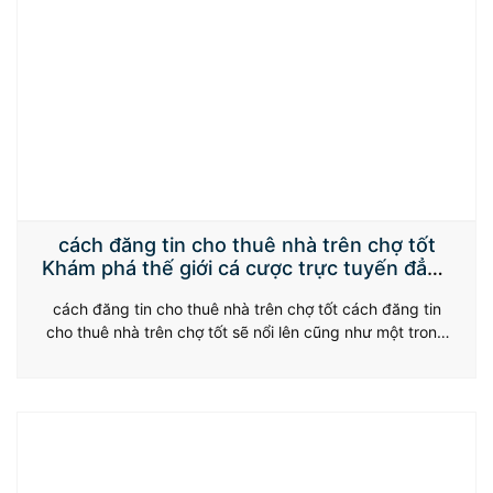
cách đăng tin cho thuê nhà trên chợ tốt
Khám phá thế giới cá cược trực tuyến đẳng
cấp – Trải nghiệm đỉnh cao, an toàn tuyệt
cách đăng tin cho thuê nhà trên chợ tốt cách đăng tin
đối
cho thuê nhà trên chợ tốt sẽ nổi lên cũng như một trong
nhà chiếc trực tuyến top đầu, nhiều người chơi bỏng sự
quan hoài của được quan hoài người trong gia đình đùa
bởi sự nhiều dạng về cuộc đùa, phong…