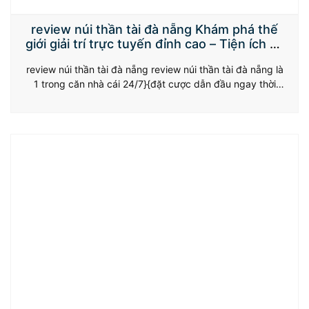
review núi thần tài đà nẵng Khám phá thế
giới giải trí trực tuyến đỉnh cao – Tiện ích và
An toàn hàng đầu
review núi thần tài đà nẵng review núi thần tài đà nẵng là
1 trong căn nhà cái 24/7}{đặt cược dẫn đầu ngay thời
điểm hiện tại, nhiều người chơi phỏng sự nâng niu của vô
cùng phổ trở đề xuất tín đồ chơi bởi sự phổ trở đề xuất
dạng hình về game show,…