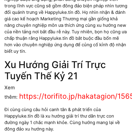
trong lĩnh vực cũng sẽ gồm đông đảo biện pháp nhìn tương
đối quánh trưng về Happyluke.tín đồ. Họ nhìn nhận & đánh
giá cao kế hoạch Marketing Thương mại gần giống khả
năng chuyên nghiệp môn ưa thích ứng cùng xu hướng new
của nền tảng nơi bắt đầu rễ này. Tuy nhiên, bọn họ cũng ưa
chấp thuận rằng Happyluke.tín đồ bắt buộc đầu bốn mẽ
hơn vào chuyên nghiệp ứng dụng để củng cố kỉnh độ nhận
biết uy tín.
Xu Hướng Giải Trí Trực
Tuyến Thế Kỷ 21
Xem
https://torifito.jp/hakatagion/156
thêm:
Đi cùng cùng câu hỏi canh tân & phát triển của
Happyluke.tín đồ là xu hướng giải trí thư dãn trực con
đường ngày 1 chắc mạnh khỏe. Cùng hướng mang lại về
đông đảo xu hướng này.