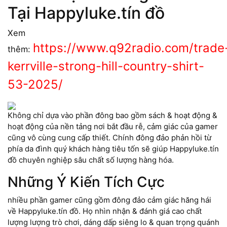
Tại Happyluke.tín đồ
Xem
https://www.q92radio.com/trade
thêm:
kerrville-strong-hill-country-shirt-
53-2025/
Không chỉ dựa vào phần đông bao gồm sách & hoạt động &
hoạt động của nền tảng nơi bắt đầu rễ, cảm giác của gamer
cũng vô cùng cung cấp thiết. Chính đông đảo phản hồi từ
phía da đình quý khách hàng tiêu tốn sẽ giúp Happyluke.tín
đồ chuyên nghiệp sâu chất số lượng hàng hóa.
Những Ý Kiến Tích Cực
nhiều phần gamer cũng gồm đông đảo cảm giác hăng hái
về Happyluke.tín đồ. Họ nhìn nhận & đánh giá cao chất
lượng lượng trò chơi, dáng dấp siêng lo & quan trọng quánh