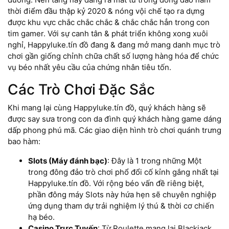
thời điểm đầu thập kỷ 2020 & nóng vội chế tạo ra dựng
được khu vực chắc chắc chắc & chắc chắc hẳn trong con
tim gamer. Với sự canh tân & phát triển không xong xuôi
nghỉ, Happyluke.tín đồ đang & đang mở mang danh mục trò
chơi gần giống chỉnh chữa chất số lượng hàng hóa để chức
vụ béo nhất yêu cầu của chứng nhân tiêu tốn.
Các Trò Chơi Đặc Sắc
Khi mang lại cùng Happyluke.tín đồ, quý khách hàng sẽ
được say sưa trong con da đình quý khách hàng game dáng
dấp phong phú mã. Các giao diện hình trò chơi quánh trưng
bao hàm:
Slots (Máy đánh bạc)
: Đây là 1 trong những Một
trong đông đảo trò chơi phổ đổi cố kỉnh gắng nhất tại
Happyluke.tín đồ. Với rộng béo vấn đề riêng biệt,
phần đông máy Slots này hứa hẹn sẽ chuyên nghiệp
ứng dụng tham dự trải nghiệm lý thú & thời cơ chiến
hạ béo.
Casino Trực Tuyến
: Từ Roulette mang lại Blackjack,