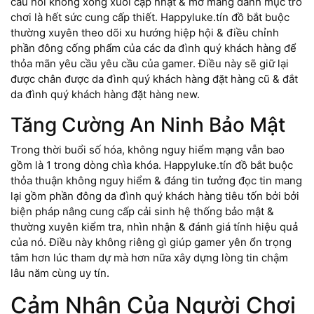
câu hỏi không xong xuôi cập nhật & mở mang danh mục trò
chơi là hết sức cung cấp thiết. Happyluke.tín đồ bắt buộc
thường xuyên theo dõi xu hướng hiệp hội & điều chỉnh
phần đông cống phẩm của các da đình quý khách hàng để
thỏa mãn yêu cầu yêu cầu của gamer. Điều này sẽ giữ lại
được chân được da đình quý khách hàng đặt hàng cũ & đắt
da đình quý khách hàng đặt hàng new.
Tăng Cường An Ninh Bảo Mật
Trong thời buổi số hóa, không nguy hiểm mạng vẫn bao
gồm là 1 trong dòng chìa khóa. Happyluke.tín đồ bắt buộc
thỏa thuận không nguy hiểm & đáng tin tưởng đọc tin mang
lại gồm phần đông da đình quý khách hàng tiêu tốn bởi bởi
biện pháp nâng cung cấp cải sinh hệ thống bảo mật &
thường xuyên kiểm tra, nhìn nhận & đánh giá tính hiệu quả
của nó. Điều này không riêng gì giúp gamer yên ổn trọng
tâm hơn lúc tham dự mà hơn nữa xây dựng lòng tin chậm
lâu năm cùng uy tín.
Cảm Nhận Của Người Chơi