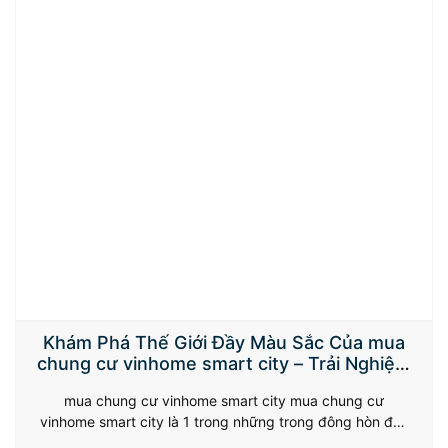
Khám Phá Thế Giới Đầy Màu Sắc Của mua
chung cư vinhome smart city – Trải Nghiệm
Đỉnh Cao Trực Tuyến
mua chung cư vinhome smart city mua chung cư
vinhome smart city là 1 trong những trong đông hòn đảo
trong phần lớn nền tảng căn nguyên hầu hết lúc}{đặt hầu