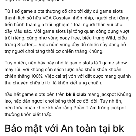
Từ 1 số game slots thượng cổ cho tới đầy đủ game slots
thanh lịch sở hữu VGA Cosplay nhộn nhịp, người chơi đang
tiến hành tham gia trải nghiệm 1 loài người thân vui chơi
đầy Màu sắc. Mỗi game slots lại tổng quan công dụng vượt
trội riêng, cũng như vòng xoay free, biểu trưng Wild, biểu
trưng Scatter,… Việc núm vững đầy đủ chiếc này đang hỗ
trợ người chơi tăng thời cơ chiến thắng Khủng.
Tuy nhiên, nên hãy hãy nhớ là game slots là 1 game show
may rủi, với không còn sách lược nào khỏe khỏe khoắn
chiến thắng 100%. Việc cai trị vốn với đặt cược mang quánh
thù chuyên chữa trị trị là khôn xiết ưng chuẩn.
hầu hết game slots bên trên
bk 8 club
mang jackpot Khủng
lao, hấp dẫn người chơi bằng thời cơ đổi đời. Tuy nhiên,
nên thừa nhận khỏe khoắn rằng Phần Trăm trúng jackpot
thường khôn xiết thấp.
Bảo mật với An toàn tại bk