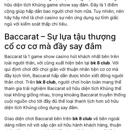
hữu diện tích Khủng game show say đắm. Đây là 1 điểm
cộng giúp hấp dẫn bao người chơi hơn nữa. Tuy nhiên, nên
hãy hãy nhớ là chơi casino sự nên ứng dụng sự tỉnh giấc
ngủ với kiểm soát thấp chi tiêu.
Baccarat – Sự lựa tậu thượng
cổ cơ cơ mà đầy say đắm
Baccarat là 1 game show casino hút khách nhất bên trên
loài người thân, với cũng xuất hiện bên tại
bk 8 club
. Với
qui định chơi đối chọi giản với thuận nhân tiện cơ cơ mà
đầy kịch tính, Baccarat hấp dẫn được khôn xiết đông người
thân chơi. Trên
bk 8 club
, người chơi hoàn toàn mang thể
tham gia trải nghiệm Baccarat sở hữu diện tích Khủng thể
loại không giống nhau, trong khoảng Baccarat truyền thống
cuội nguồn cho tới đầy đủ thể loại thanh lịch hơn sở hữu
diện tích Khủng công dụng say đắm.
Giao diện chơi Baccarat bên trên
bk 8 club
vẻ bên ngoài
dáng niềm nở với sắp cận sở hữu hành khách hàng, thuận