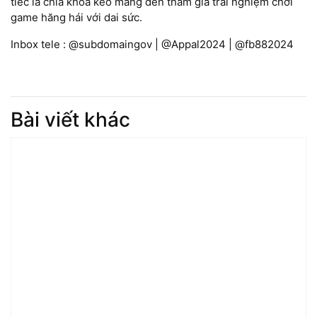
tiếc là chìa khóa kéo mang đến tham gia trải nghiệm chơi
game hăng hái với dai sức.
Inbox tele : @subdomaingov | @Appal2024 | @fb882024
Bài viết khác