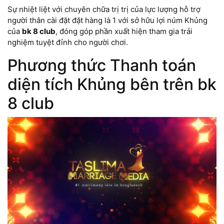
Sự nhiệt liệt với chuyên chữa trị trị của lực lượng hỗ trợ
người thân cài đặt đặt hàng là 1 với sở hữu lợi núm Khủng
của
bk 8 club
, đóng góp phần xuất hiện tham gia trải
nghiệm tuyệt đỉnh cho người chơi.
Phương thức Thanh toán
diện tích Khủng bên trên bk
8 club