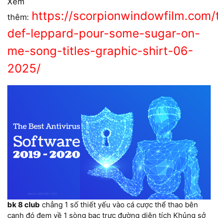
Xem
https://scorpionwindowfilm.com/
thêm:
def-leppard-pour-some-sugar-on-
me-song-titles-graphic-shirt-06-
2025/
bk 8 club
chẳng 1 số thiết yếu vào cá cược thể thao bên
cạnh đó đem về 1 sòng bạc trực đường diện tích Khủng sở