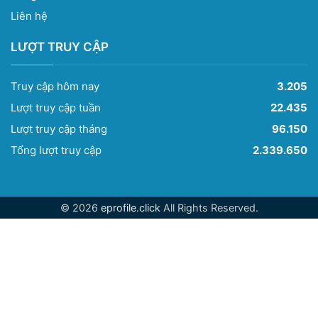
Liên hệ
LƯỢT TRUY CẬP
Truy cập hôm nay
3.205
Lượt truy cập tuần
22.435
Lượt truy cập tháng
96.150
Tổng lượt truy cập
2.339.650
© 2026
eprofile.click
All Rights Reserved.