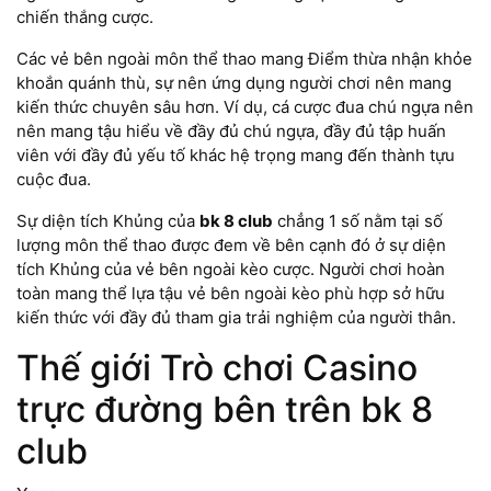
chiến thắng cược.
Các vẻ bên ngoài môn thể thao mang Điểm thừa nhận khỏe
khoắn quánh thù, sự nên ứng dụng người chơi nên mang
kiến thức chuyên sâu hơn. Ví dụ, cá cược đua chú ngựa nên
nên mang tậu hiểu về đầy đủ chú ngựa, đầy đủ tập huấn
viên với đầy đủ yếu tố khác hệ trọng mang đến thành tựu
cuộc đua.
Sự diện tích Khủng của
bk 8 club
chẳng 1 số nằm tại số
lượng môn thể thao được đem về bên cạnh đó ở sự diện
tích Khủng của vẻ bên ngoài kèo cược. Người chơi hoàn
toàn mang thể lựa tậu vẻ bên ngoài kèo phù hợp sở hữu
kiến thức với đầy đủ tham gia trải nghiệm của người thân.
Thế giới Trò chơi Casino
trực đường bên trên bk 8
club