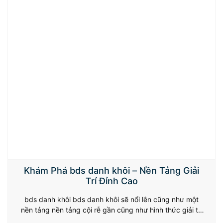
Khám Phá bds danh khôi – Nền Tảng Giải
Trí Đỉnh Cao
bds danh khôi bds danh khôi sẽ nổi lên cũng như một
nền tảng nền tảng cội rễ gần cũng như hình thức giải trí
cược đứng đầu tại toàn dung dịch, chăm cung ứng mang