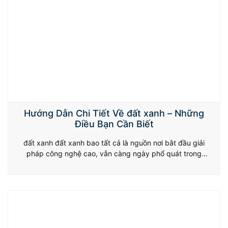
Hướng Dẫn Chi Tiết Về đất xanh – Những
Điều Bạn Cần Biết
đất xanh đất xanh bao tất cả là nguồn nơi bắt đầu giải
pháp công nghệ cao, vẫn càng ngày phổ quát trong
nghành nghề bệnh vụ chơi chơi và cá trực tuyến trực
tuyến, sở hữu lại mang lại bao tất cả quý khách hàng một
vài trải nghiệm trải nghiệm hấp dẫn và…