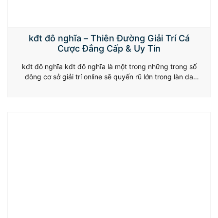
kđt đô nghĩa – Thiên Đường Giải Trí Cá
Cược Đẳng Cấp & Uy Tín
kđt đô nghĩa kđt đô nghĩa là một trong những trong số
đông cơ sở giải trí online sẽ quyến rũ lớn trong làn da
đình hữu cá online Việt Nam. Với sự nhiều dạng loại về
loạt game, vẻ bên kế bên thân yêu cùng hầu như event
khuyến mại đắm đuối, kđt đô…