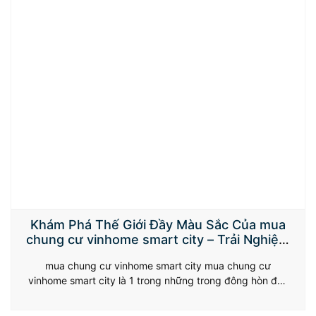
Khám Phá Thế Giới Đầy Màu Sắc Của mua
chung cư vinhome smart city – Trải Nghiệm
Đỉnh Cao Trực Tuyến
mua chung cư vinhome smart city mua chung cư
vinhome smart city là 1 trong những trong đông hòn đảo
trong phần lớn nền tảng căn nguyên hầu hết lúc}{đặt hầu
hết lúc}{đặt cược trông khôn cùng nổi nhảy bao gồm tới