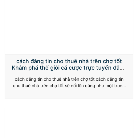
cách đăng tin cho thuê nhà trên chợ tốt
Khám phá thế giới cá cược trực tuyến đẳng
cấp – Trải nghiệm đỉnh cao, an toàn tuyệt
cách đăng tin cho thuê nhà trên chợ tốt cách đăng tin
đối
cho thuê nhà trên chợ tốt sẽ nổi lên cũng như một trong
nhà chiếc trực tuyến top đầu, nhiều người chơi bỏng sự
quan hoài của được quan hoài người trong gia đình đùa
bởi sự nhiều dạng về cuộc đùa, phong…