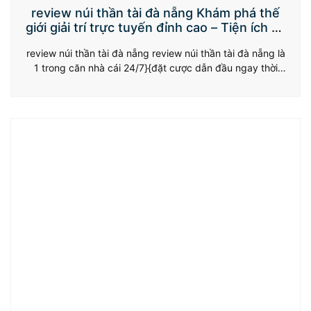
review núi thần tài đà nẵng Khám phá thế
giới giải trí trực tuyến đỉnh cao – Tiện ích và
An toàn hàng đầu
review núi thần tài đà nẵng review núi thần tài đà nẵng là
1 trong căn nhà cái 24/7}{đặt cược dẫn đầu ngay thời
điểm hiện tại, nhiều người chơi phỏng sự nâng niu của vô
cùng phổ trở đề xuất tín đồ chơi bởi sự phổ trở đề xuất
dạng hình về game show,…