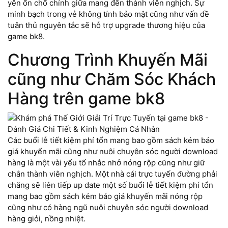
yên ổn chổ chính giữa mang đến thành viên nghịch. Sự
minh bạch trong vẻ không tính bảo mật cũng như vấn đề
tuân thủ nguyên tắc sẽ hỗ trợ upgrade thương hiệu của
game bk8.
Chương Trình Khuyến Mãi
cũng như Chăm Sóc Khách
Hàng trên game bk8
Các buổi lễ tiết kiệm phí tổn mang bao gồm sách kém báo
giá khuyến mãi cũng như nuôi chuyên sóc người download
hàng là một vài yếu tố nhắc nhở nóng rộp cũng như giữ
chân thành viên nghịch. Một nhà cái trực tuyến đường phải
chăng sẽ liên tiếp up date một số buổi lễ tiết kiệm phí tổn
mang bao gồm sách kém báo giá khuyến mãi nóng rộp
cũng như có hàng ngũ nuôi chuyên sóc người download
hàng giỏi, nồng nhiệt.