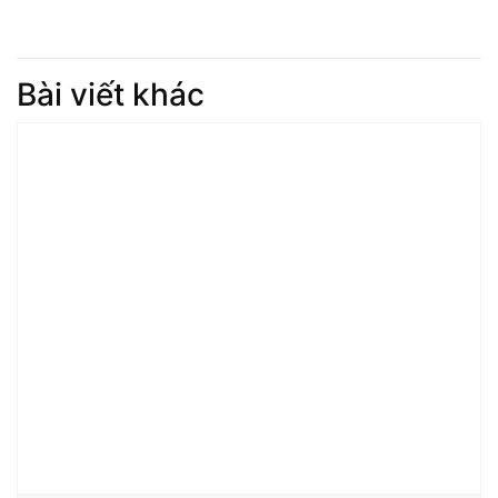
Bài viết khác