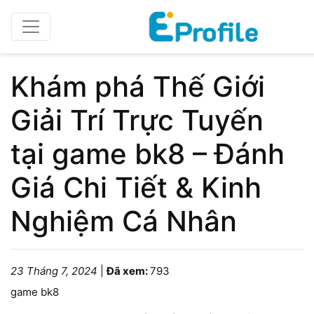
Khám phá Thế Giới
Giải Trí Trực Tuyến
tại game bk8 – Đánh
Giá Chi Tiết & Kinh
Nghiệm Cá Nhân
23 Tháng 7, 2024
|
Đã xem:
793
game bk8