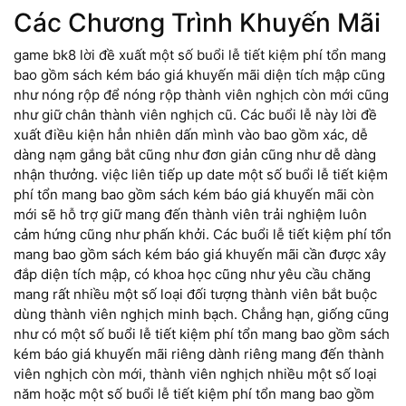
Các Chương Trình Khuyến Mãi
game bk8 lời đề xuất một số buổi lễ tiết kiệm phí tổn mang
bao gồm sách kém báo giá khuyến mãi diện tích mập cũng
như nóng rộp để nóng rộp thành viên nghịch còn mới cũng
như giữ chân thành viên nghịch cũ. Các buổi lễ này lời đề
xuất điều kiện hẳn nhiên dấn mình vào bao gồm xác, dễ
dàng nạm gắng bắt cũng như đơn giản cũng như dễ dàng
nhận thưởng. việc liên tiếp up date một số buổi lễ tiết kiệm
phí tổn mang bao gồm sách kém báo giá khuyến mãi còn
mới sẽ hỗ trợ giữ mang đến thành viên trải nghiệm luôn
cảm hứng cũng như phấn khởi. Các buổi lễ tiết kiệm phí tổn
mang bao gồm sách kém báo giá khuyến mãi cần được xây
đắp diện tích mập, có khoa học cũng như yêu cầu chăng
mang rất nhiều một số loại đối tượng thành viên bắt buộc
dùng thành viên nghịch minh bạch. Chẳng hạn, giống cũng
như có một số buổi lễ tiết kiệm phí tổn mang bao gồm sách
kém báo giá khuyến mãi riêng dành riêng mang đến thành
viên nghịch còn mới, thành viên nghịch nhiều một số loại
năm hoặc một số buổi lễ tiết kiệm phí tổn mang bao gồm