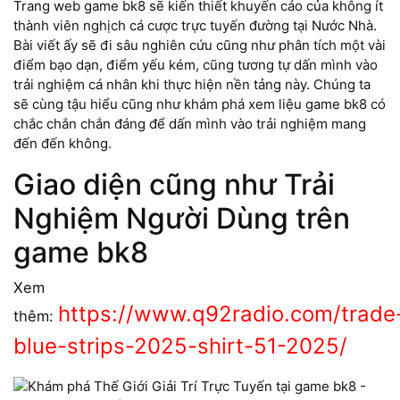
Trang web game bk8 sẽ kiến thiết khuyến cáo của không ít
thành viên nghịch cá cược trực tuyến đường tại Nước Nhà.
Bài viết ấy sẽ đi sâu nghiên cứu cũng như phân tích một vài
điểm bạo dạn, điểm yếu kém, cũng tương tự dấn mình vào
trải nghiệm cá nhân khi thực hiện nền tảng này. Chúng ta
sẽ cùng tậu hiểu cũng như khám phá xem liệu game bk8 có
chắc chắn chắn đáng để dấn mình vào trải nghiệm mang
đến đến không.
Giao diện cũng như Trải
Nghiệm Người Dùng trên
game bk8
Xem
https://www.q92radio.com/trade
thêm:
blue-strips-2025-shirt-51-2025/