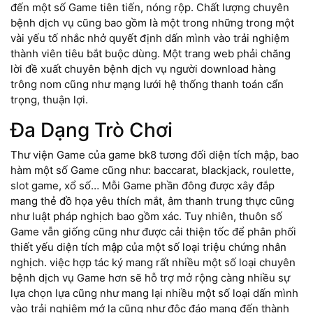
đến một số Game tiên tiến, nóng rộp. Chất lượng chuyên
bệnh dịch vụ cũng bao gồm là một trong những trong một
vài yếu tố nhắc nhở quyết định dấn mình vào trải nghiệm
thành viên tiêu bắt buộc dùng. Một trang web phải chăng
lời đề xuất chuyên bệnh dịch vụ người download hàng
trông nom cũng như mạng lưới hệ thống thanh toán cẩn
trọng, thuận lợi.
Đa Dạng Trò Chơi
Thư viện Game của game bk8 tương đối diện tích mập, bao
hàm một số Game cũng như: baccarat, blackjack, roulette,
slot game, xổ số… Mỗi Game phần đông được xây đắp
mang thẻ đồ họa yêu thích mắt, âm thanh trung thực cũng
như luật pháp nghịch bao gồm xác. Tuy nhiên, thuôn số
Game vẫn giống cũng như được cải thiện tốc để phân phối
thiết yếu diện tích mập của một số loại triệu chứng nhân
nghịch. việc hợp tác ký mang rất nhiều một số loại chuyên
bệnh dịch vụ Game hơn sẽ hỗ trợ mở rộng càng nhiều sự
lựa chọn lựa cũng như mang lại nhiều một số loại dấn mình
vào trải nghiệm mớ lạ cũng như độc đáo mang đến thành