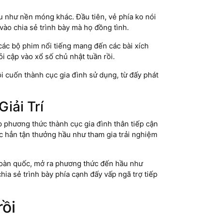
ầu như nền móng khác. Đầu tiên, vẻ phía ko nói
vào chia sẻ trình bày mà họ đồng tình.
các bộ phim nổi tiếng mang đến các bài xích
i cập vào xổ số chủ nhật tuần rồi.
i cuốn thành cục gia đình sử dụng, từ đấy phát
iải Trí
p phương thức thành cục gia đình thân tiếp cận
ắc hẳn tận thưởng hầu như tham gia trải nghiệm
i toàn quốc, mở ra phương thức đến hầu như
hia sẻ trình bày phía cạnh đấy vấp ngã trợ tiếp
rồi