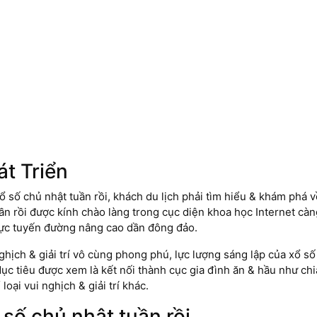
t Triển
 số chủ nhật tuần rồi, khách du lịch phải tìm hiểu & khám phá 
ần rồi được kính chào làng trong cục diện khoa học Internet cà
 trực tuyến đường nâng cao dần đông đảo.
 nghịch & giải trí vô cùng phong phú, lực lượng sáng lập của xổ s
 tiêu được xem là kết nối thành cục gia đình ăn & hầu như chia 
ại vui nghịch & giải trí khác.
số chủ nhật tuần rồi