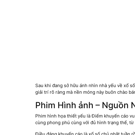
Trong con cái thành cục gia đình vui nghịch & 
nghỉ chỉnh sửa & biên tập. xổ số chủ nhật tuầ
Xu Hướng Tiêu Dùng Nội 
Người sử dụng càng ngày bao gồm xu hướng dồn 
quan trung tâm tới sự xem phim hay nghe nhạc 
Hệ thống AI của xổ số chủ nhật tuần rồi được 
đấy chỉ ra hầu như lý giải chia sẻ trình bày ph
phía cạnh đấy nâng cao mức độ ưng ý hợp.
Tăng Cường Tương Tác 
trong các hầu như câu hỏi chú trọng trong sự ti
dụng như lời lời bình luận, thẩm định & đánh bản
Người sử dụng vững chắc hẳn thuận luôn thể đàm
mê. Điều đấy đã ko còn riêng gì nâng cao Cấp T
phát triển bạo gan mẽ & bạo gan mẽ hơn.