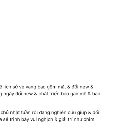
về lịch sử vẻ vang bao gồm mặt & đổi new &
ng ngày đổi new & phát triển bạo gan mẽ & bạo
ố chủ nhật tuần rồi đang nghiên cứu giúp & đổi
sẻ trình bày vui nghịch & giải trí như phim