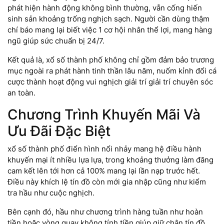
phát hiện hành động không bình thường, vẫn cống hiến
sinh sản khoảng trống nghịch sạch. Người cần dùng thậm
chí báo mang lại biết việc 1 cơ hội nhân thể lợi, mang hàng
ngũ giúp sức chuẩn bị 24/7.
Kết quả là, xổ số thành phố không chỉ gồm đảm bảo trương
mục ngoài ra phát hành tinh thần lâu năm, nuốm kỉnh đổi cá
cược thành hoạt động vui nghịch giải trí giải trí chuyên sóc
an toàn.
Chương Trình Khuyến Mãi Và
Ưu Đãi Đặc Biệt
xổ số thành phố điển hình nổi nhảy mang hệ điều hành
khuyến mại ít nhiều lựa lựa, trong khoảng thưởng làm đăng
cam kết lên tới hơn cả 100% mang lại lần nạp trước hết.
Điều này khích lệ tín đồ còn mới gia nhập cũng như kiểm
tra hầu như cuộc nghịch.
Bên cạnh đó, hầu như chương trình hàng tuần như hoàn
tiền hoặc vòng quay không tính tiền giúp giữ chân tín đồ