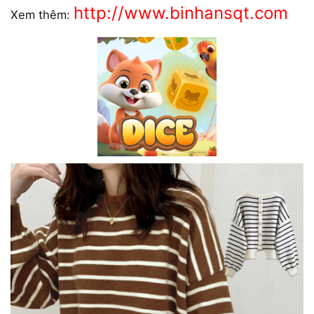
http://www.binhansqt.com
Xem thêm: