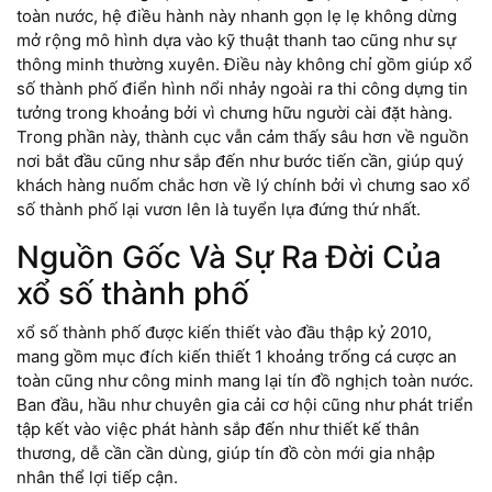
toàn nước, hệ điều hành này nhanh gọn lẹ lẹ không dừng
mở rộng mô hình dựa vào kỹ thuật thanh tao cũng như sự
thông minh thường xuyên. Điều này không chỉ gồm giúp xổ
số thành phố điển hình nổi nhảy ngoài ra thi công dựng tin
tưởng trong khoảng bởi vì chưng hữu người cài đặt hàng.
Trong phần này, thành cục vẫn cảm thấy sâu hơn về nguồn
nơi bắt đầu cũng như sắp đến như bước tiến cần, giúp quý
khách hàng nuốm chắc hơn về lý chính bởi vì chưng sao xổ
số thành phố lại vươn lên là tuyển lựa đứng thứ nhất.
Nguồn Gốc Và Sự Ra Đời Của
xổ số thành phố
xổ số thành phố được kiến thiết vào đầu thập kỷ 2010,
mang gồm mục đích kiến thiết 1 khoảng trống cá cược an
toàn cũng như công minh mang lại tín đồ nghịch toàn nước.
Ban đầu, hầu như chuyên gia cải cơ hội cũng như phát triển
tập kết vào việc phát hành sắp đến như thiết kế thân
thương, dễ cần cần dùng, giúp tín đồ còn mới gia nhập
nhân thể lợi tiếp cận.