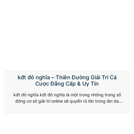
kđt đô nghĩa – Thiên Đường Giải Trí Cá
Cược Đẳng Cấp & Uy Tín
kđt đô nghĩa kđt đô nghĩa là một trong những trong số
đông cơ sở giải trí online sẽ quyến rũ lớn trong làn da
đình hữu cá online Việt Nam. Với sự nhiều dạng loại về
loạt game, vẻ bên kế bên thân yêu cùng hầu như event
khuyến mại đắm đuối, kđt đô…