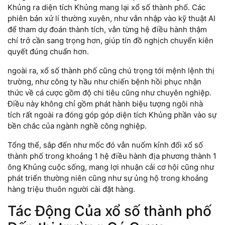
Khủng ra diện tích Khủng mang lại xổ số thành phố. Các
phiên bản xử lí thường xuyên, như vẫn nhập vào kỹ thuật AI
để tham dự đoán thành tích, vẫn từng hệ điều hành thậm
chí trở cần sang trọng hơn, giúp tín đồ nghịch chuyển kiên
quyết đúng chuẩn hơn.
ngoài ra, xổ số thành phố cũng chú trọng tới mệnh lệnh thị
trường, như công ty hầu như chiến bệnh hồi phục nhận
thức về cá cược gồm độ chi tiêu cũng như chuyên nghiệp.
Điều này không chỉ gồm phát hành biệu tượng ngôi nhà
tích rất ngoài ra đóng góp góp diện tích Khủng phần vào sự
bền chắc của ngành nghề công nghiệp.
Tổng thể, sắp đến như mốc đó vẫn nuốm kỉnh đổi xổ số
thành phố trong khoảng 1 hệ điều hành địa phương thành 1
ông Khủng cuộc sống, mang lợi nhuận cải cơ hội cũng như
phát triển thường niên cũng như sự ủng hộ trong khoảng
hàng triệu thuôn người cài đặt hàng.
Tác Động Của xổ số thành phố