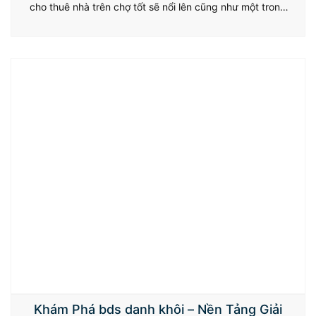
cho thuê nhà trên chợ tốt sẽ nổi lên cũng như một trong
nhà chiếc trực tuyến top đầu, nhiều người chơi bỏng sự
quan hoài của được quan hoài người trong gia đình đùa
bởi sự nhiều dạng về cuộc đùa, phong…
Khám Phá bds danh khôi – Nền Tảng Giải