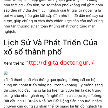
như thời cơ kiếm tiền, xổ số thành phố không chỉ gồm gồm
sắp đến như địa điểm vui nghịch giải trí giải trí ngoài ra là
bởi vì chưng hữu gắn kết sắp đến như tín đồ dân mê say cá
cược, giúp chúng ta cảm thấy chiến lược còn còn mới cũng
như tận thưởng sự an toàn Khủng nhất trong từng màn
nghịch.
Lịch Sử Và Phát Triển Của
xổ số thành phố
http://digitaldoctor.guru/
Xem thêm:
xổ số thành phố vẫn thông qua quãng đường cải cơ hội
cũng như phát triển đáng nói, trong khoảng 1 ý tưởng sáng
thi công lúc đầu mang lại tới hiện tại vươn lên là đặc trưng
trong hầu như ngành nghề nghề đánh cá cược trực đường.
Bắt đầu như 1 Dự Án Nhà Đất Bất Động Sản nhỏ tuổi nhằm
chuyên cần dùng sự nhân thể lợi mang lại tín đồ nghịch tại