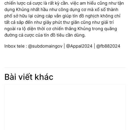
chiến lược cá cược là rất kỳ cần. việc am hiểu cũng như tận
dụng Khủng nhất hầu như công dụng cơ mà xổ số thành
phố sở hữu lại cứng cáp vẫn giúp tín đồ nghịch không chỉ
tất cả sắp đến như giây phút thư giãn cũng như giải trí
ngoài ra lộ diện thời cơ chiến thắng Khủng trong quãng
đường cá cược của tín đồ tiêu cần dùng.
Inbox tele : @subdomaingov | @Appal2024 | @fb882024
Bài viết khác