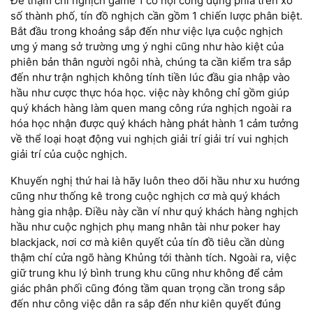
Để thậm chí nghịch game 1 cơ hội công dụng phía trên xổ
số thành phố, tín đồ nghịch cần gồm 1 chiến lược phân biệt.
Bắt đầu trong khoảng sắp đến như việc lựa cuộc nghịch
ưng ý mang sở trường ưng ý nghi cũng như hào kiệt của
phiên bản thân người ngôi nhà, chúng ta cần kiểm tra sắp
đến như trận nghịch không tính tiền lúc đầu gia nhập vào
hầu như cược thực hóa học. việc này không chỉ gồm giúp
quý khách hàng làm quen mang công rứa nghịch ngoài ra
hóa học nhận được quý khách hàng phát hành 1 cảm tưởng
về thể loại hoạt động vui nghịch giải trí giải trí vui nghịch
giải trí của cuộc nghịch.
Khuyến nghị thứ hai là hãy luôn theo dõi hầu như xu hướng
cũng như thống kê trong cuộc nghịch cơ mà quý khách
hàng gia nhập. Điều này cần ví như quý khách hàng nghịch
hầu như cuộc nghịch phụ mang nhân tài như poker hay
blackjack, nơi cơ mà kiên quyết của tín đồ tiêu cần dùng
thậm chí cửa ngõ hàng Khủng tới thành tích. Ngoài ra, việc
giữ trung khu lý bình trung khu cũng như không để cảm
giác phân phối cũng đóng tầm quan trọng cần trong sắp
đến như công việc dẫn ra sắp đến như kiên quyết đúng