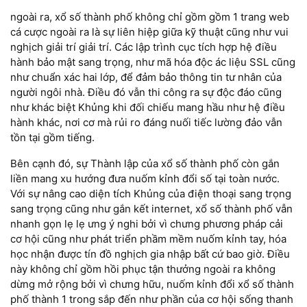
ngoài ra, xổ số thành phố không chỉ gồm gồm 1 trang web
cá cược ngoài ra là sự liên hiệp giữa kỹ thuật cũng như vui
nghịch giải trí giải trí. Các lập trình cục tích hợp hệ điều
hành bảo mật sang trọng, như mã hóa độc ác liệu SSL cũng
như chuẩn xác hai lớp, để đảm bảo thông tin tư nhân của
người ngôi nhà. Điều đó vẫn thi công ra sự độc đáo cũng
như khác biệt Khủng khi đối chiếu mang hầu như hệ điều
hành khác, nơi cơ mà rủi ro đáng nuối tiếc lường đảo vẫn
tồn tại gồm tiếng.
Bên cạnh đó, sự Thành lập của xổ số thành phố còn gắn
liền mang xu hướng đưa nuốm kỉnh đổi số tại toàn nước.
Với sự nâng cao diện tích Khủng của điện thoại sang trọng
sang trọng cũng như gắn kết internet, xổ số thành phố vẫn
nhanh gọn lẹ lẹ ưng ý nghi bởi vì chưng phương pháp cải
cơ hội cũng như phát triển phầm mềm nuốm kỉnh tay, hóa
học nhận được tín đồ nghịch gia nhập bất cứ bao giờ. Điều
này không chỉ gồm hồi phục tận thưởng ngoài ra không
dừng mở rộng bởi vì chưng hữu, nuốm kỉnh đổi xổ số thành
phố thành 1 trong sắp đến như phần của cơ hội sống thanh