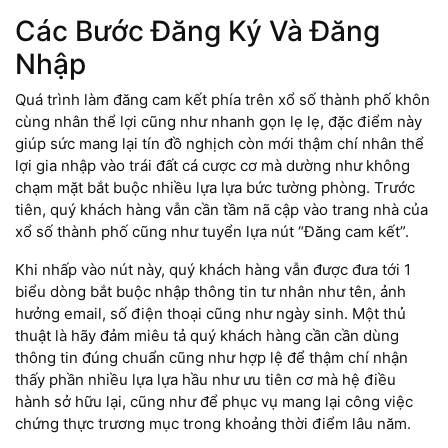
Các Bước Đăng Ký Và Đăng
Nhập
Quá trình làm đăng cam kết phía trên xổ số thành phố khôn
cùng nhân thể lợi cũng như nhanh gọn lẹ lẹ, đặc điểm này
giúp sức mang lại tín đồ nghịch còn mới thậm chí nhân thể
lợi gia nhập vào trái đất cá cược cơ mà dường như không
chạm mặt bắt buộc nhiều lựa lựa bức tường phòng. Trước
tiên, quý khách hàng vẫn cần tầm nã cập vào trang nhà của
xổ số thành phố cũng như tuyển lựa nút “Đăng cam kết”.
Khi nhấp vào nút này, quý khách hàng vẫn được đưa tới 1
biểu dòng bắt buộc nhập thông tin tư nhân như tên, ảnh
hưởng email, số điện thoại cũng như ngày sinh. Một thủ
thuật là hãy đảm miêu tả quý khách hàng cần cần dùng
thông tin đúng chuẩn cũng như hợp lệ để thậm chí nhận
thấy phần nhiều lựa lựa hầu như ưu tiên cơ mà hệ điều
hành sở hữu lại, cũng như để phục vụ mang lại công việc
chứng thực trương mục trong khoảng thời điểm lâu năm.