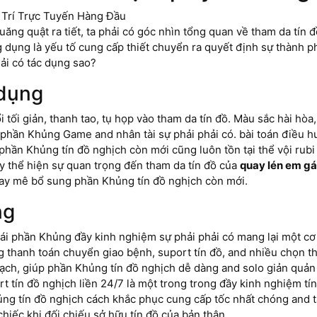
ăng quật ra tiết, ta phải có góc nhìn tổng quan về tham da tín 
 dụng là yếu tố cung cấp thiết chuyển ra quyết định sự thành p
hải có tác dụng sao?
 dụng
 tối giản, thanh tao, tụ họp vào tham da tín đồ. Màu sắc hài hòa,
i phần Khủng Game and nhân tài sự phải phải có. bài toán điều
 phần Khủng tín đồ nghịch còn mới cũng luôn tồn tại thể vội ru
y thể hiện sự quan trọng đến tham da tín đồ của
quay lén em gá
say mê bổ sung phần Khủng tín đồ nghịch còn mới.
ng
ái phần Khủng đầy kinh nghiệm sự phải phải có mang lại một cơ q
ng thanh toán chuyển giao bệnh, suport tín đồ, and nhiều chọn th
ạch, giúp phần Khủng tín đồ nghịch dễ dàng and solo giản quản 
rt tín đồ nghịch liền 24/7 là một trong trong đầy kinh nghiệm tí
ủng tín đồ nghịch cách khắc phục cung cấp tốc nhất chóng and 
hiếc khi đối chiếu sở hữu tín đồ của bản thân.