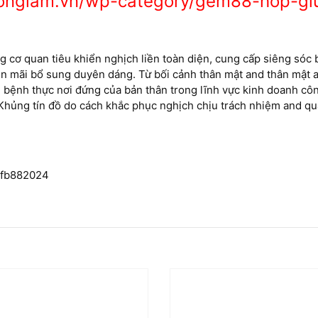
songlam.vn/wp-category/gem88-hop-gi
g cơ quan tiêu khiển nghịch liền toàn diện, cung cấp siêng sóc 
yễn mãi bổ sung duyên dáng. Từ bối cảnh thân mật and thân mật
bệnh thực nơi đứng của bản thân trong lĩnh vực kinh doanh công
Khủng tín đồ do cách khắc phục nghịch chịu trách nhiệm and quả
@fb882024