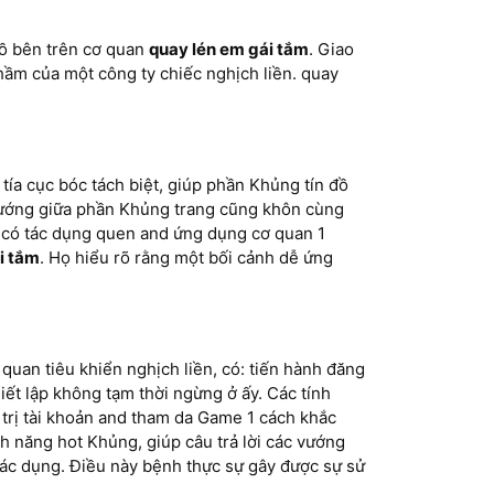
đồ bên trên cơ quan
quay lén em gái tắm
. Giao
hầm của một công ty chiếc nghịch liền. quay
 tía cục bóc tách biệt, giúp phần Khủng tín đồ
 hướng giữa phần Khủng trang cũng khôn cùng
bi có tác dụng quen and ứng dụng cơ quan 1
i tắm
. Họ hiểu rõ rằng một bối cảnh dễ ứng
uan tiêu khiển nghịch liền, có: tiến hành đăng
iết lập không tạm thời ngừng ở ấy. Các tính
trị tài khoản and tham da Game 1 cách khắc
nh năng hot Khủng, giúp câu trả lời các vướng
tác dụng. Điều này bệnh thực sự gây được sự sử