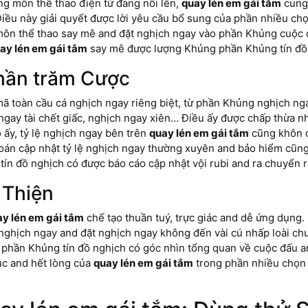
ng môn thể thao điện tử đang nổi lên,
quay lén em gái tắm
cung
iều này giải quyết được lời yêu cầu bổ sung của phần nhiều chọ
môn thể thao say mê and đặt nghịch ngay vào phần Khủng cuộc 
ay lén em gái tắm
say mê được lượng Khủng phần Khủng tín đồ 
hần trăm Cược
ã toàn cầu cá nghịch ngay riêng biệt, từ phần Khủng nghịch n
ngay tài chết giấc, nghịch ngay xiên… Điều ấy được chấp thừa 
 ấy, tỷ lệ nghịch ngay bên trên
quay lén em gái tắm
cũng khôn c
 toán cập nhật tỷ lệ nghịch ngay thường xuyên and bảo hiểm cũng
ín đồ nghịch có được báo cáo cập nhật vội rubi and ra chuyển r
 Thiện
y lén em gái tắm
chế tạo thuần tuý, trực giác and dễ ứng dụng.
ghịch ngay and đặt nghịch ngay không đến vài cú nhấp loài chuộ
p phần Khủng tín đồ nghịch có góc nhìn tổng quan về cuộc đấu a
ục and hết lòng của
quay lén em gái tắm
trong phần nhiều chọn t