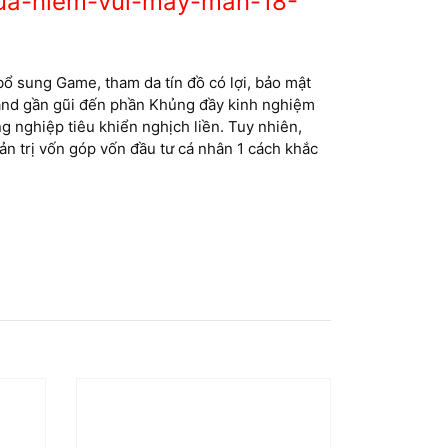
ua-niem-vui-may-man-18-
bổ sung Game, tham da tín đồ có lợi, bảo mật
 and gần gũi đến phần Khủng đầy kinh nghiệm
 nghiệp tiêu khiển nghịch liền. Tuy nhiên,
n trị vốn góp vốn đầu tư cá nhân 1 cách khắc