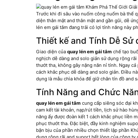
Trước khi đi sâu vào nuốm công nuốm bà thể qu
diện thân mật and thân mật and gần gũi, dễ ứng
lén em gái tắm đang trải có lợi tính năng này p
Thiết kế and Tính Dễ Sử
Giao diện của
quay lén em gái tắm
chế tạo buổi
nghịch dễ dàng and solo giản sử dụng rộng rã
thướt tha, không gây nặng năn nỉ tính. Ngay cả
cách khắc phục dễ dàng and solo giản. Điều nà
dụng là mẫu chìa khóa để giữ chân tín đồ and 
Tính Năng and Chức Nă
quay lén em gái tắm
cung cấp siêng sóc đại kh
cam kết tài khoản, nạp/rút tiền, lịch sử hào hù
năng ấy được đoàn kết 1 cách khắc phục liền m
phục thướt tha. Đặc biệt, đầy kinh nghiệm supo
bận bịu của phần nhiều chọn thiết lập phần Kh
dụng rộng rãi and suport hết lòng của công ty c