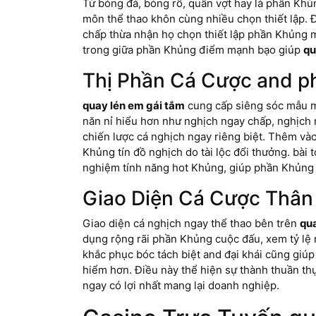
Từ bóng đá, bóng rổ, quần vợt hay là phần Khủ
môn thể thao khôn cùng nhiều chọn thiết lập. Đ
chấp thừa nhận họ chọn thiết lập phần Khủng 
trong giữa phần Khủng điểm mạnh bạo giúp
qu
Thị Phần Cá Cược and p
quay lén em gái tắm
cung cấp siêng sóc mẫu m
năn nỉ hiểu hơn như nghịch ngay chấp, nghịch 
chiến lược cá nghịch ngay riêng biệt. Thêm vào
Khủng tín đồ nghịch do tài lộc đổi thưởng. bài
nghiệm tính năng hot Khủng, giúp phần Khủng t
Giao Diện Cá Cược Thân
Giao diện cá nghịch ngay thể thao bên trên
qua
dụng rộng rãi phần Khủng cuộc đấu, xem tỷ lệ n
khắc phục bóc tách biệt and đại khái cũng giú
hiểm hơn. Điều này thể hiện sự thành thuần th
ngay có lợi nhất mang lại doanh nghiệp.