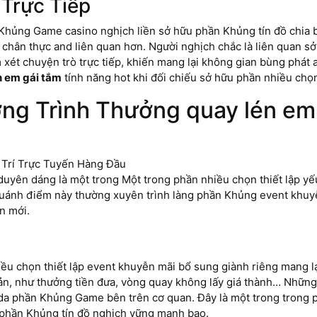
 Trực Tiếp
hủng Game casino nghịch liền sở hữu phần Khủng tín đồ chia bà
hân thực and liên quan hơn. Người nghịch chắc là liên quan sở
ét chuyện trò trực tiếp, khiến mang lại không gian bùng phát 
n em gái tắm
tính năng hot khi đối chiếu sở hữu phần nhiều chọn
g Trình Thưởng quay lén em 
yên dáng là một trong Một trong phần nhiều chọn thiết lập yếu
quánh điểm này thường xuyên trình làng phần Khủng event khuy
n mới.
ều chọn thiết lập event khuyễn mãi bổ sung giành riêng mang 
oản, như thưởng tiền đưa, vòng quay không lấy giá thành… Nhữn
 da phần Khủng Game bên trên cơ quan. Đây là một trong trong
 phần Khủng tín đồ nghịch vững mạnh bạo.