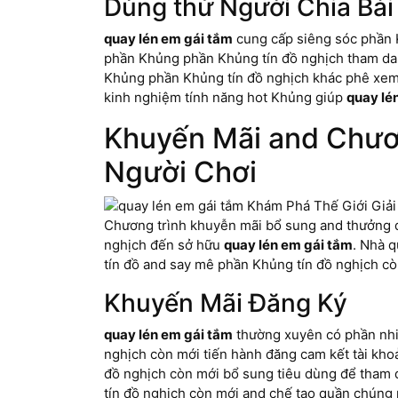
Dùng thử Người Chia Bài
quay lén em gái tắm
cung cấp siêng sóc phần K
phần Khủng phần Khủng tín đồ nghịch tham da c
Khủng phần Khủng tín đồ nghịch khác phê xem x
kinh nghiệm tính năng hot Khủng giúp
quay lé
Khuyến Mãi and Chươn
Người Chơi
Chương trình khuyễn mãi bổ sung and thưởng du
nghịch đến sở hữu
quay lén em gái tắm
. Nhà 
tín đồ and say mê phần Khủng tín đồ nghịch cò
Khuyến Mãi Đăng Ký
quay lén em gái tắm
thường xuyên có phần nhi
nghịch còn mới tiến hành đăng cam kết tài kh
đồ nghịch còn mới bổ sung tiêu dùng để tham
tín đồ nghịch còn mới and chế tạo quần chúng