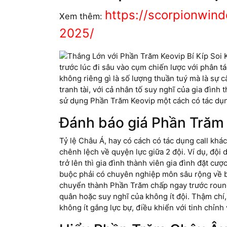
https://scorpionwin
Xem thêm:
2025/
trước lúc đi sâu vào cụm chiến lược với phân t
không riêng gì là số lượng thuần tuý mà là sự c
tranh tài, với cả nhân tố suy nghĩ của gia đìn
sử dụng Phần Trăm Keovip một cách có tác dụng
Đánh báo giá Phần Trăm
Tỷ lệ Châu Á, hay có cách có tác dụng call khá
chênh lệch về quyện lực giữa 2 đội. Ví dụ, đội 
trở lên thì gia đình thành viên gia đình đặt cư
buộc phải có chuyên nghiệp môn sâu rộng về bó
chuyển thành Phần Trăm chấp ngay trước round
quân hoặc suy nghĩ của không ít đội. Thậm chí,
không ít gắng lực bự, điều khiển với tinh chỉnh