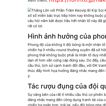
Xem thêm:
xổ số miền bắc trực tiếp hôm nay không buộc p
câu hỏi nắm bắt được hầu hết nhân tố này đã gi
rât có lợi.
Hình ảnh hưởng của phon
Phong độ của không ít đội bóng là một nhân t
chiến hạ ít nhiều round thường xuyên đã sở hữ
phong thái không buộc phải là nhân tố duy nh
dạn dĩ hơn vẫn cứng cáp đứng sau. Do đấy, câu 
cầu thủ, lịch sử cạnh tranh đối đầu, với ĐK tr
thúc đẩy hình họa hưởng đáng nhắc mang đến Phầ
ý.
Tác rượu đụng của đội q
Sự vắng bên của rất ít nhiều cầu thủ cơ phiên
đáng nhắc mang đến công dụng tranh tài của c
chiến hạ ngắn hơn. trái lại, nếu đội bóng phe 