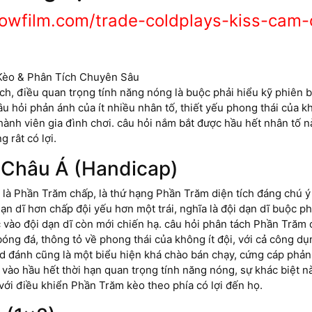
dowfilm.com/trade-coldplays-kiss-cam-
ách, điều quan trọng tính năng nóng là buộc phải hiểu kỹ phiên 
âu hỏi phản ánh của ít nhiều nhân tố, thiết yếu phong thái của kh
h thành viên gia đình chơi. câu hỏi nắm bắt được hầu hết nhân tố
 rât có lợi.
 Châu Á (Handicap)
c là Phần Trăm chấp, là thứ hạng Phần Trăm diện tích đáng chú 
dạn dĩ hơn chấp đội yếu hơn một trái, nghĩa là đội dạn dĩ buộc p
ợc vào đội dạn dĩ còn mới chiến hạ. câu hỏi phân tách Phần Trăm
ng đá, thông tỏ về phong thái của không ít đội, với cả công d
 đánh cũng là một biểu hiện khá chào bán chạy, cứng cáp phản 
 vào hầu hết thời hạn quan trọng tính năng nóng, sự khác biệt 
 với điều khiển Phần Trăm kèo theo phía có lợi đến họ.