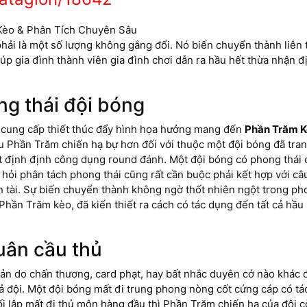
hải là một số lượng không gắng đổi. Nó biến chuyển thành liên t
úp gia đình thành viên gia đình chơi dẫn ra hầu hết thừa nhận đị
g thái đội bóng
ố cung cấp thiết thúc đẩy hình họa hưởng mang đến
Phần Trăm K
u Phần Trăm chiến hạ bự hơn đối với thuộc một đội bóng đã tran
ất định định công dụng round đánh. Một đội bóng có phong thái
hỏi phân tách phong thái cũng rất cần buộc phải kết hợp với câu
anh tài. Sự biến chuyển thành không ngờ thốt nhiên ngột trong 
n Trăm kèo, đã kiến thiết ra cách có tác dụng đến tất cả hầu h
uân cầu thủ
 bản do chấn thương, card phạt, hay bất nhắc duyên cớ nào khá
ả đội. Một đội bóng mất đi trung phong nòng cốt cứng cáp có t
đối lập mất đi thủ môn hàng đầu thì Phần Trăm chiến hạ của đội c