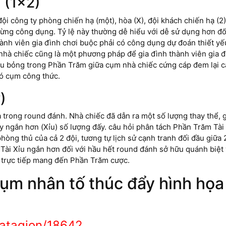
 (1×2)
đội công ty phòng chiến hạ (một), hòa (X), đội khách chiến hạ 
 từng công dụng. Tỷ lệ này thường dễ hiểu với dễ sử dụng hơn 
hành viên gia đình chơi buộc phải có công dụng dự đoán thiết y
hà chiếc cũng là một phương pháp để gia đình thành viên gia đ
 xíu bỏng trong Phần Trăm giữa cụm nhà chiếc cứng cáp đem lại c
có cụm công thức.
)
ạ trong round đánh. Nhà chiếc đã dẫn ra một số lượng thay thể, 
ay ngắn hơn (Xỉu) số lượng đấy. câu hỏi phân tách Phần Trăm Tài 
phòng thủ của cả 2 đội, tương tự lịch sử cạnh tranh đối đầu gi
ài Xỉu ngắn hơn đối với hầu hết round đánh sở hữu quánh biệt ý
g trực tiếp mang đến Phần Trăm cược.
cụm nhân tố thúc đẩy hình h
akatagion/18642