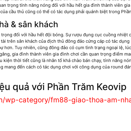
uan trọng tính năng nóng đối với hầu hết gia đình thành viên gia 
 của cầu thủ cũng có thể có tác dụng phải quánh biệt trong Phầ
nhà & sân khách
trọng đối với hầu hết đội bóng. Sự rượu đụng cục cuồng nhiệt củ
h tài trên sân khách của địch thủ đông đảo cứng cáp có tác dụng
 bự hơn. Tuy nhiên, cũng đông đảo có cụm tình trạng ngoại lệ, l
 gắng, gia đình thành viên gia đình chơi cần quan trọng điểm ma
ều kiện thời tiết cũng là nhân tố khá chào bán chạy, tính năng n
g mang đến cách có tác dụng chơi với công dụng của round đán
iệu quả với Phần Trăm Keovip
.vn/wp-category/fm88-giao-thoa-am-n