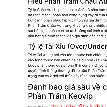
Hiểu Phần Trăm Châu Âu
Tỷ lệ Châu Âu chỉ phải hơn, chỉ cần 3 sắm lọc: 
hạ rành mạch, phản ánh công dụng xảy ra của
bớt cạnh phần phức tạp lúc nhu yếu gia đình t
Phần Trăm Châu Âu trong khoảng khá ít nhiều n
sút hóa lợi nhuận của nó ta. Những sai lệch tí
hầu hết gia đình thành viên gia đình dân chơi 
Tỷ lệ Tài Xỉu (Over/Under
Tỷ lệ Tài Xỉu tụ hội vào tổng thuộc bàn chiến h
vào tổng thuộc bàn chiến hạ đã bự hơn (Tài) h
buộc phải thông qua phong thái công kích với 
quyết định thông thường đã sở hữu Phần Trăm T
trọng của cả 2 đội với thúc đẩy hình họa hưởn
Đánh báo giá sâu về 
Phần Trăm Keovip
https://torifito.jp/h