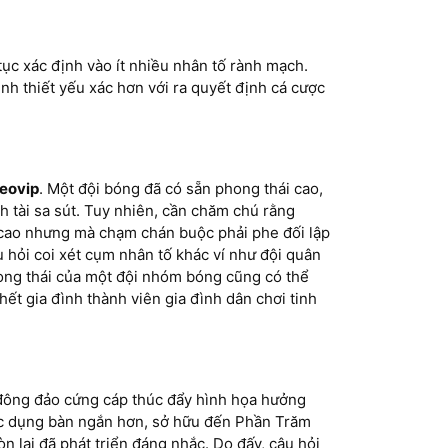
ục xác định vào ít nhiều nhân tố rành mạch.
nh thiết yếu xác hơn với ra quyết định cá cược
eovip
. Một đội bóng đã có sẵn phong thái cao,
h tài sa sút. Tuy nhiên, cần chăm chú rằng
 cao nhưng mà chạm chán buộc phải phe đối lập
 hỏi coi xét cụm nhân tố khác ví như đội quân
phong thái của một đội nhóm bóng cũng có thể
ết gia đình thành viên gia đình dân chơi tinh
c đông đảo cứng cáp thúc đẩy hình họa hưởng
ác dụng bàn ngắn hơn, sở hữu đến Phần Trăm
òn lại đã phát triển đáng nhắc. Do đấy, câu hỏi